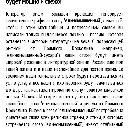
будет мощно и свежо!
Генератор рифм "Большой крокодил" генерирует
великолепные
рифмы к слову "
единомышленный
"
, делая всё,
чтобы с этим масштабным и потрясающим словом вы
написали только выдающуюся поэзию - поэзию, которая
останется в истории литературы на века. С потрясающей
рифмой от Большого Крокодила (например,
"единомышленный-сухари") ваши стихи будут иметь
широкий резонанс в литературной жизни России ещё при
вашей жизни и в наше неспокойное для поэтов время. Со
временем ваши гениальные строки будут передаваться из
уст в уста, а все ваши стихотворения будут зачитываться
до дыр, так как гарантированно станут золотой классикой
поэзии 21 века. И секрет вашего успеха как гения - ваше
волшебное слово "единомышленный" и рифмы от Большого
Крокодила. Рифма к слову "единомышленный" востребована
у мастеров слова всех регионов страны, а стихи, в которых
встречается
слово "единомышленный"
, имеют стабильный