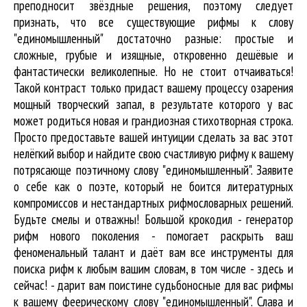
преподносит звёздные решения, поэтому следует
признать, что все существующие рифмы к слову
"единомышленный" достаточно разные: простые и
сложные, грубые и изящные, откровенно дешёвые и
фантастически великолепные. Но не стоит отчаиваться!
Такой контраст только придаст вашему процессу озарения
мощный творческий запал, в результате которого у вас
может родиться новая и грандиозная стихотворная строка.
Просто предоставьте вашей интуиции сделать за вас этот
нелёгкий выбор и найдите свою счастливую рифму к вашему
потрясающе поэтичному слову "единомышленный". Заявите
о себе как о поэте, который не боится литературных
компромиссов и нестандартных рифмословарных решений.
Будьте смелы и отважны! Большой крокодил - генератор
рифм нового поколения - помогает раскрыть ваш
феноменальный талант и даёт вам все инструменты для
поиска рифм
к любым вашим словам, в том числе - здесь и
сейчас! - дарит вам поистине судьбоносные для вас рифмы
к вашему феерическому слову "единомышленный". Слава и