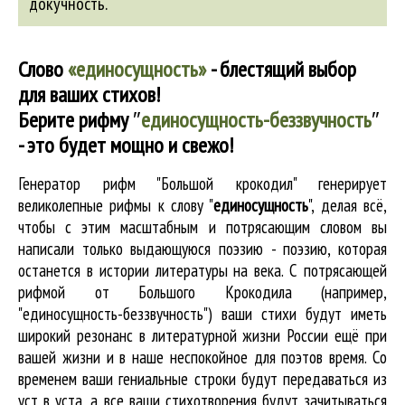
докучность
.
Слово
«единосущность»
- блестящий выбор
для ваших стихов!
Берите рифму
″
единосущность-беззвучность
″
- это будет мощно и свежо!
Генератор рифм "Большой крокодил" генерирует
великолепные
рифмы к слову "
единосущность
"
, делая всё,
чтобы с этим масштабным и потрясающим словом вы
написали только выдающуюся поэзию - поэзию, которая
останется в истории литературы на века. С потрясающей
рифмой от Большого Крокодила (например,
"единосущность-беззвучность") ваши стихи будут иметь
широкий резонанс в литературной жизни России ещё при
вашей жизни и в наше неспокойное для поэтов время. Со
временем ваши гениальные строки будут передаваться из
уст в уста, а все ваши стихотворения будут зачитываться