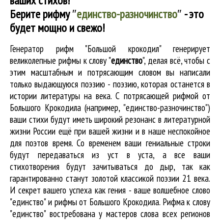
ваших стихов!
Берите рифму
″
единство-разночинство
″
- это
будет мощно и свежо!
Генератор рифм "Большой крокодил" генерирует
великолепные
рифмы к слову "
единство
"
, делая всё, чтобы с
этим масштабным и потрясающим словом вы написали
только выдающуюся поэзию - поэзию, которая останется в
истории литературы на века. С потрясающей рифмой от
Большого Крокодила (например, "единство-разночинство")
ваши стихи будут иметь широкий резонанс в литературной
жизни России ещё при вашей жизни и в наше неспокойное
для поэтов время. Со временем ваши гениальные строки
будут передаваться из уст в уста, а все ваши
стихотворения будут зачитываться до дыр, так как
гарантированно станут золотой классикой поэзии 21 века.
И секрет вашего успеха как гения - ваше волшебное слово
"единство" и рифмы от Большого Крокодила. Рифма к слову
"единство" востребована у мастеров слова всех регионов