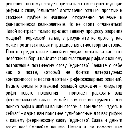
решения, поэтому следует признать, что все существующие
рифмы к слову "единство" достаточно разные: простые и
сложные, грубые и изящные, откровенно дешёвые и
фантастически великолепные. Но не стоит отчаиваться!
Такой контраст только придаст вашему процессу озарения
мощный творческий запал, в результате которого у вас
может родиться новая и грандиозная стихотворная строка.
Просто предоставьте вашей интуиции сделать за вас этот
нелёгкий выбор и найдите свою счастливую рифму к вашему
потрясающе поэтичному слову "единство". Заявите о себе
как о поэте, который не боится литературных
компромиссов и нестандартных рифмословарных решений.
Будьте смелы и отважны! Большой крокодил - генератор
рифм нового поколения - помогает раскрыть ваш
феноменальный талант и даёт вам все инструменты для
поиска рифм
к любым вашим словам, в том числе - здесь и
сейчас! - дарит вам поистине судьбоносные для вас рифмы
к вашему феерическому слову "единство". Слава и деньги
ждут вас! Седлайте вашего Пегаса и да помогут вам