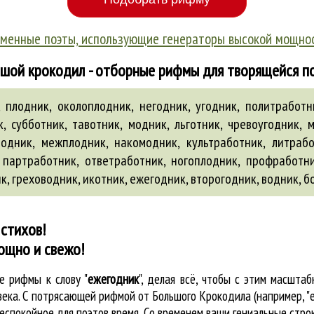
менные поэты, использующие генераторы высокой мощно
шой крокодил - отборные рифмы для творящейся п
плодник, околоплодник, негодник, угодник, политработни
, субботник, тавотник, модник, льготник, чревоугодник,
одник, межплодник, накомодник, культработник, литработ
 партработник, ответработник, ногоплодник, профработн
ик
,
греховодник
,
икотник
,
ежегодник
,
второгодник
,
водник
,
б
стихов!
ощно и свежо!
ые
рифмы к слову "
ежегодник
"
, делая всё, чтобы с этим масшт
 века. С потрясающей рифмой от Большого Крокодила (например, 
спокойное для поэтов время. Со временем ваши гениальные строк