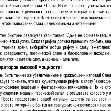
олотой классикой поэзии 21 века. И секрет вашего успеха как г
ов слова всех регионов страны, а стихи, в которых встречается
кольников и студентов. Всем нравится читать стихотворения и п
ё, чтобы ваши стихи стали шедевральными и нетленными!
 тем быстрее реализуете свой талант. Даже не сомневайтесь, ч
оммерческий успех. Каждая рифма должна приносить прибыль, ин
е теряйте время, выбирайте любую рифму к слову "ежегодник"
к совершенству, поэтической славе и баснословным доходам 
олнятся новым смыслом, а карманы - деньгами.
ераторов высокой мощности!
жны быть такими же убедительными и сражающими наповал! Одна
едует признать, что все существующие рифмы к слову "ежегодни
 откровенно дешёвые и фантастически великолепные. Но не сто
у озарения мощный творческий запал, в результате которого у 
. Просто предоставьте вашей интуиции сделать за вас этот 
ак о поэте, который не боится литературных компромиссов и нес
огает раскрыть ваш феноменальный талант и даёт вам все инст