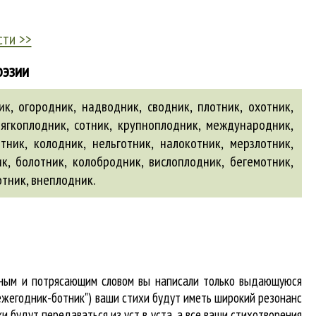
сти >>
оэзии
к, огородник, надводник, сводник, плотник, охотник,
 мягкоплодник, сотник, крупноплодник, международник,
ник, колодник, нельготник, налокотник, мерзлотник,
ик,
болотник
,
колобродник
,
вислоплодник
,
бегемотник
,
отник
,
внеплодник
.
абным и потрясающим словом вы написали только выдающуюся
"ежегодник-ботник") ваши стихи будут иметь широкий резонанс
и будут передаваться из уст в уста, а все ваши стихотворения