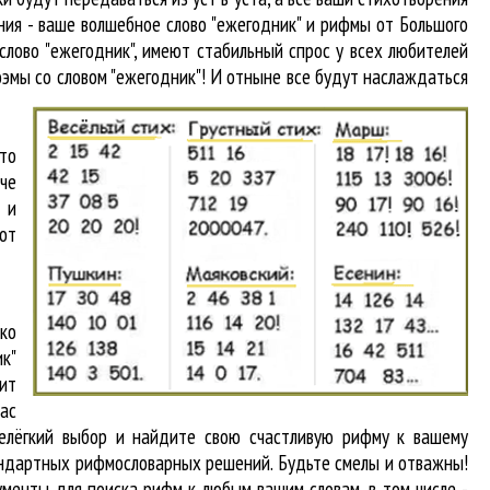
ения - ваше волшебное слово "ежегодник" и рифмы от Большого
слово "ежегодник"
, имеют стабильный спрос у всех любителей
оэмы со словом "ежегодник"! И отныне все будут наслаждаться
то
аче
 и
от
ко
к"
ит
вас
нелёгкий выбор и найдите свою счастливую рифму к вашему
тандартных рифмословарных решений. Будьте смелы и отважны!
рументы для
поиска рифм
к любым вашим словам, в том числе -