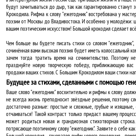
будут зачитываться до дыр, так как гарантированно станут з
Крокодила. Рифма к слову "ежегодник" востребована у мастер
поэзии от Москвы до Владивостока. И особенно у молодёжи: ш
вашим поэтическим искусством! Большой крокодил cделает вс
Чем больше вы будете писать стихи со словом "ежегодник",
сочинённая вами высокая поэзия будет иметь колоссальный к
зачем тогда тратить время на сочинительство. Поэтому н
празднуйте новую творческую победу, приближающую вас 
продажи ваших стихов. С Большим Крокодилом ваши стихи нап
Будущее за стихами, сделанными с помощью ген
Ваше слово "ежегодник" восхитительно и рифмы к слову дол
не всегда жизнь преподносит звёздные решения, поэтому сл
достаточно разные: простые и сложные, грубые и изящные,
отчаиваться! Такой контраст только придаст вашему процесс
может родиться новая и грандиозная стихотворная строка
потрясающе поэтичному слову "ежегодник". Заявите о себе к
Большой крокодил - генератор рифм нового поколения - пом