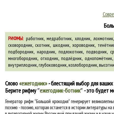
Совре
Боль
РИФМЫ
:
работник, медработник, хлодник, лохмотник, 
сковородник, скотник, шкодник, хороводник, тенётник
подбородник, народник, подлокотник, подводник, ср
многобородник, отходник, подлёдник, однопомётник,
внутриплодник
,
глубоководник
,
козлобородник
,
высотн
Слово
«ежегодник»
- блестящий выбор для ваших 
Берите рифму
″
ежегодник-ботник
″
- это будет м
Генератор рифм "Большой крокодил" генерирует великолепн
поэзию - поэзию, которая останется в истории литературы на
в литературной жизни России ещё при вашей жизни и в наше не