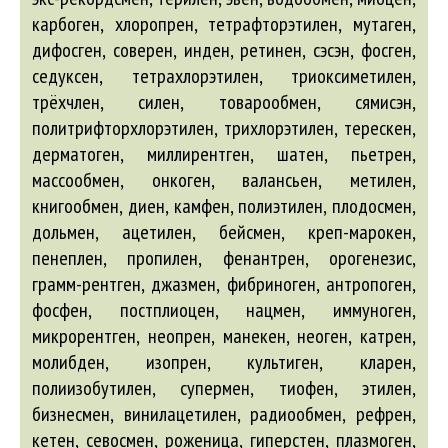
карбоген, хлоропрен, тетрафторэтилен, мутаген,
дифосген, соверен, инден, ретинен, сэсэн, фосген,
седуксен, тетрахлорэтилен, триоксиметилен,
трёхчлен, силен, товарообмен, сямисэн,
политрифторхлорэтилен, трихлорэтилен, терескен,
дерматоген, миллирентген, шатен, пьетрен,
массообмен, онкоген, валансьен, метилен,
книгообмен, диен, камфен, полиэтилен, плодосмен,
дольмен,
ацетилен
,
бейсмен
, креп-марокен,
пенеплен, пропилен, фенантрен, орогенезис,
грамм-рентген, джазмен, фибриноген,
антропоген
,
фосфен, постплиоцен, нацмен, иммуноген,
микрорентген, неопрен, манекен, неоген, катрен,
молибден, изопрен, культиген, кларен,
полиизобутилен, супермен, тиофен, этилен,
бизнесмен
, винилацетилен, радиообмен, рефрен,
кетен, севосмен, роженица, гиперстен, плазмоген,