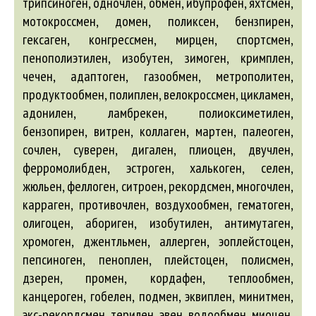
трипсиноген, одночлен, обмен, ибупрофен, яхтсмен,
мотокроссмен, домен, поликсен,
бензпирен
,
гексаген, конгрессмен, мирцен, спортсмен,
пенополиэтилен, изобутен, зимоген, кримплен,
чечен,
адаптоген
, газообмен, метрополитен,
продуктообмен, полиплен, велокроссмен, цикламен,
адонилен
, ламбрекен, полиоксиметилен,
бензопирен
, витрен, коллаген, мартен, палеоген,
сочлен, суверен, дигален, плиоцен, двучлен,
ферромолибден, эстроген, халькоген, селен,
жюльен, феллоген, ситроен, рекордсмен, многочлен,
карраген, противочлен, воздухообмен, гематоген,
олигоцен,
абориген
, изобутилен,
антимутаген
,
хромоген, джентльмен,
аллерген
, эоплейстоцен,
пепсиноген, пеноплен, плейстоцен, полисмен,
дзерен, промен, кордафен, теплообмен,
канцероген, гобелен, подмен, эквиплен, минитмен,
экс-рекордсмен, терилен, эвен, водообмен, миоцен,