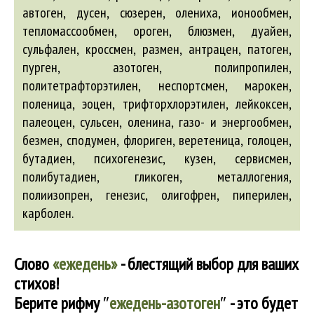
автоген
, дусен, сюзерен, олениха, ионообмен,
тепломассообмен, ороген, блюзмен, дуайен,
сульфален, кроссмен, размен,
антрацен
, патоген,
пурген,
азотоген
, полипропилен,
политетрафторэтилен, неспортсмен, марокен,
поленица, эоцен, трифторхлорэтилен, лейкоксен,
палеоцен, сульсен, оленина, газо- и энергообмен,
безмен
, сподумен, флориген, веретеница, голоцен,
бутадиен, психогенезис, кузен, сервисмен,
полибутадиен, гликоген, металлогения,
полиизопрен, генезис, олигофрен, пиперилен,
карболен.
Слово
«ежедень»
- блестящий выбор для ваших
стихов!
Берите рифму
″
ежедень-азотоген
″
- это будет