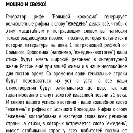
мощно и свежо!
Генератор рифм "Большой крокодил" генерирует
великолепные
рифмы к слову "
ежедень
"
, делая всё, чтобы с
этим масштабным и потрясающим словом вы написали
только выдающуюся поэзию - поэзию, которая останется в
истории литературы на века. С потрясающей рифмой от
Большого Крокодила (например, "ежедень-азотоген") ваши
стихи будут иметь широкий резонанс в литературной
жизни России ещё при вашей жизни и в наше неспокойное
для поэтов время. Со временем ваши гениальные строки
будут передаваться из уст в уста, а все ваши
стихотворения будут зачитываться до дыр, так как
гарантированно станут золотой классикой поэзии 21 века.
И секрет вашего успеха как гения - ваше волшебное слово
"ежедень" и рифмы от Большого Крокодила. Рифма к слову
"ежедень" востребована у мастеров слова всех регионов
страны, а стихи, в которых встречается
слово "ежедень"
,
имеют стабильный спрос у всех любителей поэзии от