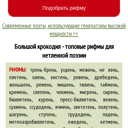
Современные поэты, использующие генераторы высокой
мощности >>
Большой крокодил - топовые рифмы для
нетленной поэзии
РИФМЫ
:
трень-брень, уздень, межень, не лень,
плетень, олень, кистень, ревень, дребедень,
женьшень, ремень, мишень, тюлень, таймень,
кремень, слепень, чекмень, мигрень, сирень,
бюллетень, курень, пресс-бюллетень, велень,
сухмень, ссудодень, ячмень, светотень, полутень,
шагрень, ступень, трудодень, пядень,
метеоаэробюллетень, ежедень, кетмень,