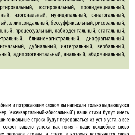
ьный
,
адипозогенитальный
,
анальный
,
абдоминальный
,
штабным и потрясающим словом вы написали только выдающуюся
мер, "ежеквартальный-абиссальный") ваши стихи будут иметь
и гениальные строки будут передаваться из уст в уста, а все
И секрет вашего успеха как гения - ваше волшебное слово
ех регионов страны, а стихи, в которых встречается
слово