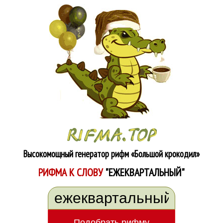
Высокомощный генератор рифм
«Большой крокодил»
РИФМА К СЛОВУ
"ЕЖЕКВАРТАЛЬНЫЙ"