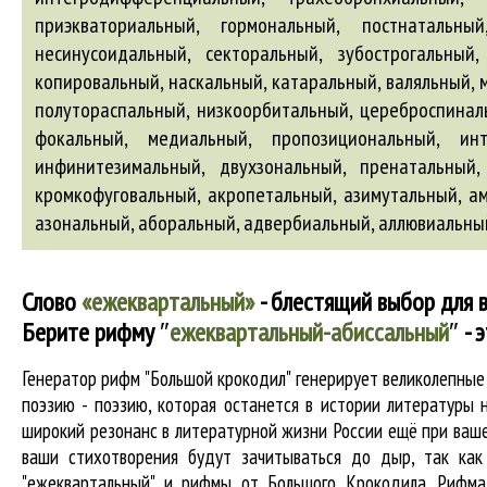
акропетальный
,
азимутальный
,
а
азональный
,
аборальный
,
адвербиальный
,
аллювиальны
Слово
«ежеквартальный»
- блестящий выбор для 
Берите рифму
″
ежеквартальный-абиссальный
″
- 
Генератор рифм "Большой крокодил" генерирует великолепны
поэзию - поэзию, которая останется в истории литературы 
широкий резонанс в литературной жизни России ещё при вашей
ваши стихотворения будут зачитываться до дыр, так как 
"ежеквартальный" и рифмы от Большого Крокодила. Рифма 