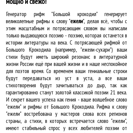
мощно и свежо!
Генератор рифм "Большой крокодил" генерирует
великолепные
рифмы к слову "
ежели
"
, делая всё, чтобы с
этим масштабным и потрясающим словом вы написали
только выдающуюся поэзию - поэзию, которая останется в
истории литературы на века. С потрясающей рифмой от
Большого Крокодила (например, "ежели-сухари") ваши
стихи будут иметь широкий резонанс в литературной
жизни России ещё при вашей жизни и в наше неспокойное
для поэтов время. Со временем ваши гениальные строки
будут передаваться из уст в уста, а все ваши
стихотворения будут зачитываться до дыр, так как
гарантированно станут золотой классикой поэзии 21 века.
И секрет вашего успеха как гения - ваше волшебное слово
"ежели" и рифмы от Большого Крокодила. Рифма к слову
"ежели" востребована у мастеров слова всех регионов
страны, а стихи, в которых встречается
слово "ежели"
,
имеют стабильный спрос у всех любителей поэзии от