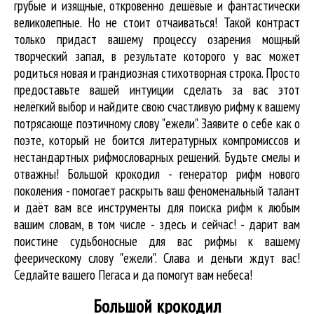
грубые и изящные, откровенно дешёвые и фантастически
великолепные. Но не стоит отчаиваться! Такой контраст
только придаст вашему процессу озарения мощный
творческий запал, в результате которого у вас может
родиться новая и грандиозная стихотворная строка. Просто
предоставьте вашей интуиции сделать за вас этот
нелёгкий выбор и найдите свою счастливую рифму к вашему
потрясающе поэтичному слову "ежели". Заявите о себе как о
поэте, который не боится литературных компромиссов и
нестандартных рифмословарных решений. Будьте смелы и
отважны! Большой крокодил - генератор рифм нового
поколения - помогает раскрыть ваш феноменальный талант
и даёт вам все инструменты для
поиска рифм
к любым
вашим словам, в том числе - здесь и сейчас! - дарит вам
поистине судьбоносные для вас рифмы к вашему
феерическому слову "ежели". Слава и деньги ждут вас!
Седлайте вашего Пегаса и да помогут вам небеса!
Большой крокодил