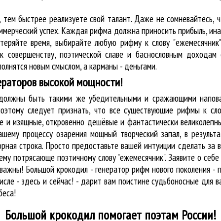
, тем быстрее реализуете свой талант. Даже не сомневайтесь, 
оммерческий успех. Каждая рифма должна приносить прибыль, ин
 теряйте время, выбирайте любую рифму к слову "ежемесячник"
к совершенству, поэтической славе и баснословным доходам 
олнятся новым смыслом, а карманы - деньгами.
ераторов высокой мощности!
у должны быть такими же убедительными и сражающими напова
оэтому следует признать, что все существующие рифмы к сло
ые и изящные, откровенно дешёвые и фантастически великолепны
ашему процессу озарения мощный творческий запал, в результа
орная строка. Просто предоставьте вашей интуиции сделать за 
му потрясающе поэтичному слову "ежемесячник". Заявите о себе
ажны! Большой крокодил - генератор рифм нового поколения - 
исле - здесь и сейчас! - дарит вам поистине судьбоносные для в
беса!
Большой крокодил
помогает поэтам России!