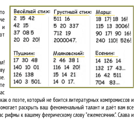
что
аче
 и
от
л!
ву
е.
те
вас
 как о поэте, который не боится литературных компромиссов и
помогает раскрыть ваш феноменальный талант и даёт вам все
ас рифмы к вашему феерическому слову "ежемесячник". Слава и