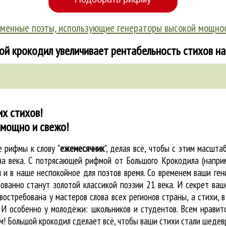
менные поэты, использующие генераторы высокой мощно
ой крокодил увеличивает рентабельность стихов на
х стихов!
 мощно и свежо!
ые
рифмы к слову "
ежемесячник
"
, делая всё, чтобы с этим масшт
на века. С потрясающей рифмой от Большого Крокодила (напри
и в наше неспокойное для поэтов время. Со временем ваши гени
ованно станут золотой классикой поэзии 21 века. И секрет ваше
востребована у мастеров слова всех регионов страны, а стихи, 
 И особенно у молодёжи: школьников и студентов. Всем нравитс
м! Большой крокодил cделает всё, чтобы ваши стихи стали шеде