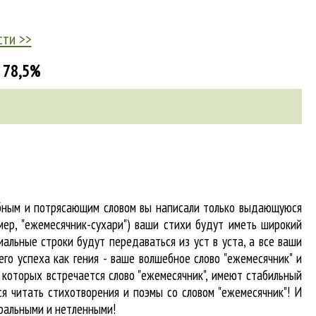
сти >>
 78,5%
абным и потрясающим словом вы написали только выдающуюся
мер, "ежемесячник-сухари") ваши стихи будут иметь широкий
альные строки будут передаваться из уст в уста, а все ваши
го успеха как гения - ваше волшебное слово "ежемесячник" и
в которых встречается
слово "ежемесячник"
, имеют стабильный
я читать стихотворения и поэмы со словом "ежемесячник"! И
вральными и нетленными!