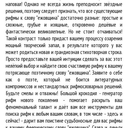
наповал! Однако не всегда жизнь преподносит звёздные
решения, поэтому следует признать, что все существующие
рифмы к слову "ежовщина" достаточно разные: простые и
сложные, грубые и изящные, откровенно дешёвые и
фантастически великолепные. Но не стоит отчаиваться!
Такой контраст только придаст вашему процессу озарения
мощный творческий запал, в результате которого у вас
может родиться новая и грандиозная стихотворная строка.
Просто предоставьте вашей интуиции сделать за вас этот
нелёгкий выбор и найдите свою счастливую рифму к вашему
потрясающе поэтичному слову "ежовщина". Заявите о себе
как о поэте, который не боится литературных
компромиссов и нестандартных рифмословарных решений.
Будьте смелы и отважны! Большой крокодил - генератор
рифм нового поколения - помогает раскрыть ваш
феноменальный талант и даёт вам все инструменты для
поиска рифм
к любым вашим словам, в том числе - здесь и
сейчас! - дарит вам поистине судьбоносные для вас рифмы
к вашему феерическому слову "ежовщина". Слава и деньги