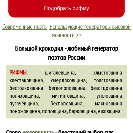
Современные поэты, использующие генераторы высокой
мощности >>
Большой крокодил - любимый генератор
поэтов России
РИФМЫ
:
шигалёвщина, хлыстовщина,
хлестаковщина,
смердяковщина
,
толстовщина
,
бестолковщина
,
беглопоповщина
,
безотцовщина
,
понизовщина
,
митинговщина
,
уголовщина
,
пугачёвщина
,
беспоповщина
,
махновщина
,
поножовщина
,
поповщина
,
барковщина
,
ежовщина
.
Слово
«ежовщина»
- блестящий выбор для