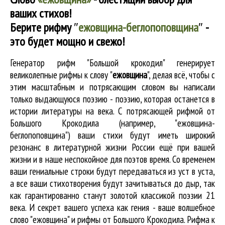
ваших стихов!
Берите рифму
″
ежовщина-беглопоповщина
″
-
это будет мощно и свежо!
Генератор рифм "Большой крокодил" генерирует
великолепные
рифмы к слову "
ежовщина
"
, делая всё, чтобы с
этим масштабным и потрясающим словом вы написали
только выдающуюся поэзию - поэзию, которая останется в
истории литературы на века. С потрясающей рифмой от
Большого Крокодила (например, "ежовщина-
беглопоповщина") ваши стихи будут иметь широкий
резонанс в литературной жизни России ещё при вашей
жизни и в наше неспокойное для поэтов время. Со временем
ваши гениальные строки будут передаваться из уст в уста,
а все ваши стихотворения будут зачитываться до дыр, так
как гарантированно станут золотой классикой поэзии 21
века. И секрет вашего успеха как гения - ваше волшебное
слово "ежовщина" и рифмы от Большого Крокодила. Рифма к