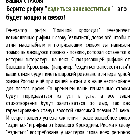
ваших стихов!
Берите рифму
″
ездиться-заневеститься
″
- это
будет мощно и свежо!
Генератор рифм "Большой крокодил" генерирует
великолепные
рифмы к слову "
ездиться
"
, делая всё, чтобы с
этим масштабным и потрясающим словом вы написали
только выдающуюся поэзию - поэзию, которая останется в
истории литературы на века. С потрясающей рифмой от
Большого Крокодила (например, "ездиться-заневеститься")
ваши стихи будут иметь широкий резонанс в литературной
жизни России ещё при вашей жизни и в наше неспокойное
для поэтов время. Со временем ваши гениальные строки
будут передаваться из уст в уста, а все ваши
стихотворения будут зачитываться до дыр, так как
гарантированно станут золотой классикой поэзии 21 века.
И секрет вашего успеха как гения - ваше волшебное слово
"ездиться" и рифмы от Большого Крокодила. Рифма к слову
"ездиться" востребована у мастеров слова всех регионов