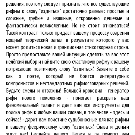
решения, поэтому следует признать, что все существующие
рифмы к слову "ездиться" достаточно разные: простые и
сложные, грубые и изящные, откровенно дешёвые и
фантастически великолепные. Но не стоит отчаиваться!
Такой контраст только придаст вашему процессу озарения
мощный творческий запал, в результате которого у вас
может родиться новая и грандиозная стихотворная строка.
Просто предоставьте вашей интуиции сделать за вас этот
нелёгкий выбор и найдите свою счастливую рифму к вашему
потрясающе поэтичному слову "ездиться". Заявите о себе
как о поэте, который не боится литературных
компромиссов и нестандартных рифмословарных решений.
Будьте смелы и отважны! Большой крокодил - генератор
рифм нового поколения - помогает раскрыть ваш
феноменальный талант и даёт вам все инструменты для
поиска рифм
к любым вашим словам, в том числе - здесь и
сейчас! - дарит вам поистине судьбоносные для вас рифмы
к вашему феерическому слову "ездиться". Слава и деньги
ждут вас! Седлайте вашего Пегаса и да помогут вам