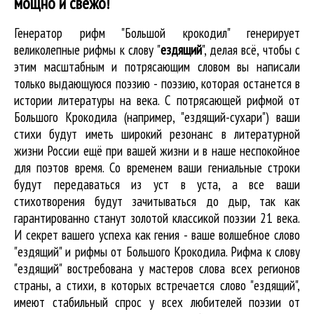
мощно и свежо!
Генератор рифм "Большой крокодил" генерирует
великолепные
рифмы к слову "
ездящий
"
, делая всё, чтобы с
этим масштабным и потрясающим словом вы написали
только выдающуюся поэзию - поэзию, которая останется в
истории литературы на века. С потрясающей рифмой от
Большого Крокодила (например, "ездящий-сухари") ваши
стихи будут иметь широкий резонанс в литературной
жизни России ещё при вашей жизни и в наше неспокойное
для поэтов время. Со временем ваши гениальные строки
будут передаваться из уст в уста, а все ваши
стихотворения будут зачитываться до дыр, так как
гарантированно станут золотой классикой поэзии 21 века.
И секрет вашего успеха как гения - ваше волшебное слово
"ездящий" и рифмы от Большого Крокодила. Рифма к слову
"ездящий" востребована у мастеров слова всех регионов
страны, а стихи, в которых встречается
слово "ездящий"
,
имеют стабильный спрос у всех любителей поэзии от