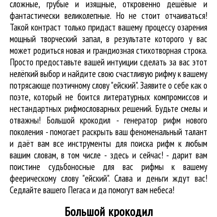
сложные, грубые и изящные, откровенно дешёвые и
фантастически великолепные. Но не стоит отчаиваться!
Такой контраст только придаст вашему процессу озарения
мощный творческий запал, в результате которого у вас
может родиться новая и грандиозная стихотворная строка.
Просто предоставьте вашей интуиции сделать за вас этот
нелёгкий выбор и найдите свою счастливую рифму к вашему
потрясающе поэтичному слову "ейский". Заявите о себе как о
поэте, который не боится литературных компромиссов и
нестандартных рифмословарных решений. Будьте смелы и
отважны! Большой крокодил - генератор рифм нового
поколения - помогает раскрыть ваш феноменальный талант
и даёт вам все инструменты для
поиска рифм
к любым
вашим словам, в том числе - здесь и сейчас! - дарит вам
поистине судьбоносные для вас рифмы к вашему
феерическому слову "ейский". Слава и деньги ждут вас!
Седлайте вашего Пегаса и да помогут вам небеса!
Большой крокодил