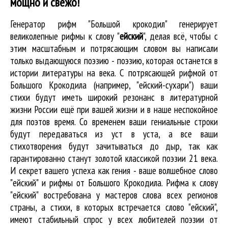
мощно и свежо!
Генератор рифм "Большой крокодил" генерирует
великолепные
рифмы к слову "
ейский
"
, делая всё, чтобы с
этим масштабным и потрясающим словом вы написали
только выдающуюся поэзию - поэзию, которая останется в
истории литературы на века. С потрясающей рифмой от
Большого Крокодила (например, "ейский-сухари") ваши
стихи будут иметь широкий резонанс в литературной
жизни России ещё при вашей жизни и в наше неспокойное
для поэтов время. Со временем ваши гениальные строки
будут передаваться из уст в уста, а все ваши
стихотворения будут зачитываться до дыр, так как
гарантированно станут золотой классикой поэзии 21 века.
И секрет вашего успеха как гения - ваше волшебное слово
"ейский" и рифмы от Большого Крокодила. Рифма к слову
"ейский" востребована у мастеров слова всех регионов
страны, а стихи, в которых встречается
слово "ейский"
,
имеют стабильный спрос у всех любителей поэзии от