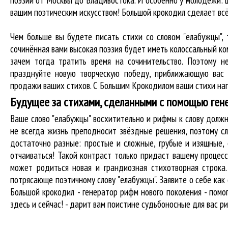
поэзии от Москвы до Владивостока. И особенно у молодёжи: ш
вашим поэтическим искусством! Большой крокодил cделает вс
Чем больше вы будете писать стихи со словом "елабужцы", 
сочинённая вами высокая поэзия будет иметь колоссальный к
зачем тогда тратить время на сочинительство. Поэтому н
празднуйте новую творческую победу, приближающую вас 
продажи ваших стихов. С Большим Крокодилом ваши стихи нап
Будущее за стихами, сделанными с помощью ген
Ваше слово "елабужцы" восхитительно и рифмы к слову дол
не всегда жизнь преподносит звёздные решения, поэтому сл
достаточно разные: простые и сложные, грубые и изящные,
отчаиваться! Такой контраст только придаст вашему процесс
может родиться новая и грандиозная стихотворная строка
потрясающе поэтичному слову "елабужцы". Заявите о себе ка
Большой крокодил - генератор рифм нового поколения - пом
здесь и сейчас! - дарит вам поистине судьбоносные для вас р