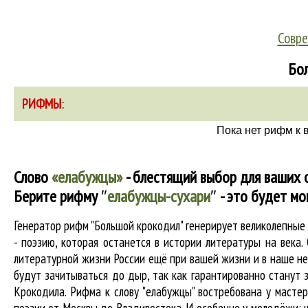
Совре
Бол
РИФМЫ
:
Пока нет рифм к 
Слово
«елабужцы»
- блестящий выбор для ваших 
Берите рифму
″
елабужцы-сухари
″
- это будет мо
Генератор рифм "Большой крокодил" генерирует великолепны
- поэзию, которая останется в истории литературы на века
литературной жизни России ещё при вашей жизни и в наше нес
будут зачитываться до дыр, так как гарантированно станут з
Крокодила. Рифма к слову "елабужцы" востребована у мастер