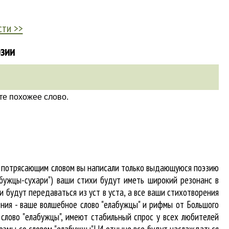
сти >>
эзии
те похожее слово.
 и потрясающим словом вы написали только выдающуюся поэзию
абужцы-сухари") ваши стихи будут иметь широкий резонанс в
 будут передаваться из уст в уста, а все ваши стихотворения
гения - ваше волшебное слово "елабужцы" и рифмы от Большого
я
слово "елабужцы"
, имеют стабильный спрос у всех любителей