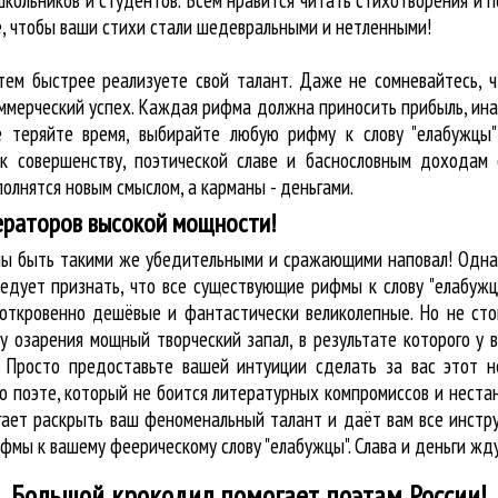
кольников и студентов. Всем нравится читать стихотворения и 
ё, чтобы ваши стихи стали шедевральными и нетленными!
тем быстрее реализуете свой талант. Даже не сомневайтесь, ч
оммерческий успех. Каждая рифма должна приносить прибыль, ин
е теряйте время, выбирайте любую рифму к слову "елабужцы"
к совершенству, поэтической славе и баснословным доходам 
олнятся новым смыслом, а карманы - деньгами.
ераторов высокой мощности!
жны быть такими же убедительными и сражающими наповал! Одна
едует признать, что все существующие рифмы к слову "елабужц
 откровенно дешёвые и фантастически великолепные. Но не сто
у озарения мощный творческий запал, в результате которого у 
. Просто предоставьте вашей интуиции сделать за вас этот 
к о поэте, который не боится литературных компромиссов и нес
огает раскрыть ваш феноменальный талант и даёт вам все инст
ифмы к вашему феерическому слову "елабужцы". Слава и деньги жду
Большой крокодил
помогает поэтам России!