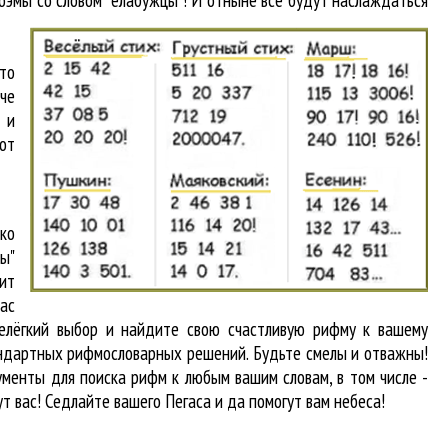
поэмы со словом "елабужцы"! И отныне все будут наслаждаться
то
аче
 и
от
ко
ы"
ит
вас
нелёгкий выбор и найдите свою счастливую рифму к вашему
тандартных рифмословарных решений. Будьте смелы и отважны!
рументы для
поиска рифм
к любым вашим словам, в том числе -
т вас! Седлайте вашего Пегаса и да помогут вам небеса!