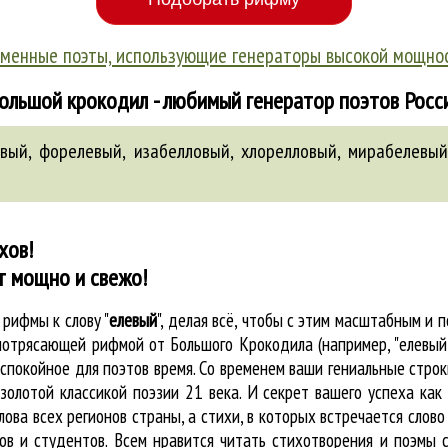
менные поэты, использующие генераторы высокой мощно
ольшой крокодил - любимый генератор поэтов Росс
вый
,
форелевый
,
изабелловый
,
хлорелловый
,
мирабелевы
хов!
т мощно и свежо!
е
рифмы к слову "
елевый
"
, делая всё, чтобы с этим масштабным и
 потрясающей рифмой от Большого Крокодила (например, "елевы
покойное для поэтов время. Со временем ваши гениальные строки
золотой классикой поэзии 21 века. И секрет вашего успеха как
лова всех регионов страны, а стихи, в которых встречается
слово
в и студентов. Всем нравится читать стихотворения и поэмы 