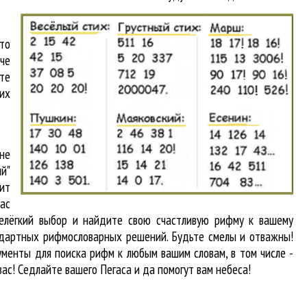
то
аче
йте
их
не
й"
ит
вас
нелёгкий выбор и найдите свою счастливую рифму к вашему
андартных рифмословарных решений. Будьте смелы и отважны!
рументы для
поиска рифм
к любым вашим словам, в том числе -
вас! Седлайте вашего Пегаса и да помогут вам небеса!