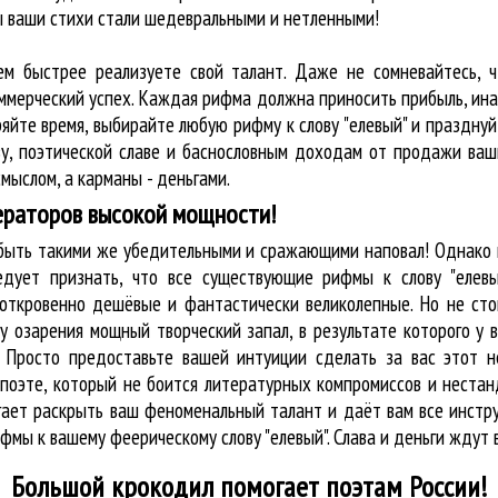
бы ваши стихи стали шедевральными и нетленными!
ем быстрее реализуете свой талант. Даже не сомневайтесь, ч
оммерческий успех. Каждая рифма должна приносить прибыль, ин
ряйте время, выбирайте любую рифму к слову "елевый" и праздну
у, поэтической славе и баснословным доходам от продажи ваш
мыслом, а карманы - деньгами.
ераторов высокой мощности!
 быть такими же убедительными и сражающими наповал! Однако 
едует признать, что все существующие рифмы к слову "елевы
 откровенно дешёвые и фантастически великолепные. Но не сто
у озарения мощный творческий запал, в результате которого у 
. Просто предоставьте вашей интуиции сделать за вас этот 
 о поэте, который не боится литературных компромиссов и нест
огает раскрыть ваш феноменальный талант и даёт вам все инст
ифмы к вашему феерическому слову "елевый". Слава и деньги ждут 
Большой крокодил
помогает поэтам России!