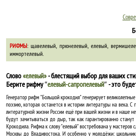
Совре
Б
РИФМЫ
:
щавелевый
,
прюнелевый
,
елевый
,
вермишеле
иммортелевый
.
Слово
«елевый»
- блестящий выбор для ваших сти
Берите рифму
″
елевый-сапропелевый
″
- это буде
Генератор рифм "Большой крокодил" генерирует великолепны
поэзию, которая останется в истории литературы на века. С
литературной жизни России ещё при вашей жизни и в наше нес
будут зачитываться до дыр, так как гарантированно станут 
Крокодила. Рифма к слову "елевый" востребована у мастеров с
Москвы до Владивостока. И особенно у молодёжи: школьнико