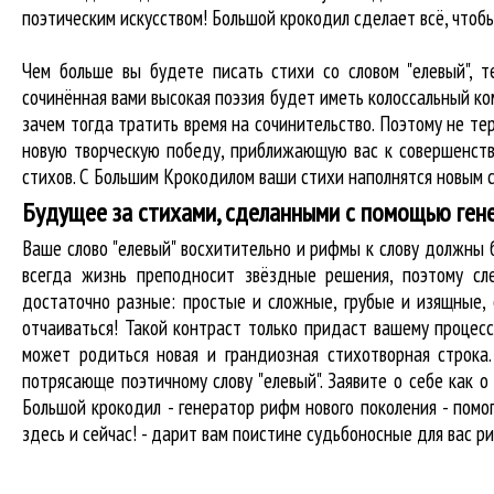
поэтическим искусством! Большой крокодил cделает всё, что
Чем больше вы будете писать стихи со словом "елевый", т
сочинённая вами высокая поэзия будет иметь колоссальный к
зачем тогда тратить время на сочинительство. Поэтому не те
новую творческую победу, приближающую вас к совершенств
стихов. С Большим Крокодилом ваши стихи наполнятся новым с
Будущее за стихами, сделанными с помощью ген
Ваше слово "елевый" восхитительно и рифмы к слову должны
всегда жизнь преподносит звёздные решения, поэтому сл
достаточно разные: простые и сложные, грубые и изящные,
отчаиваться! Такой контраст только придаст вашему процесс
может родиться новая и грандиозная стихотворная строка
потрясающе поэтичному слову "елевый". Заявите о себе как
Большой крокодил - генератор рифм нового поколения - пом
здесь и сейчас! - дарит вам поистине судьбоносные для вас р