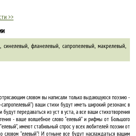
сти >>
ии
й
,
синелевый
,
фланелевый
,
сапропелевый
,
макрелевый
,
 потрясающим словом вы написали только выдающуюся поэзию -
й-сапропелевый") ваши стихи будут иметь широкий резонанс в
 будут передаваться из уст в уста, а все ваши стихотворения
 гения - ваше волшебное слово "елевый" и рифмы от Большого
 "елевый"
, имеют стабильный спрос у всех любителей поэзии от
со словом "елевый"! И отныне все будут наслаждаться вашим