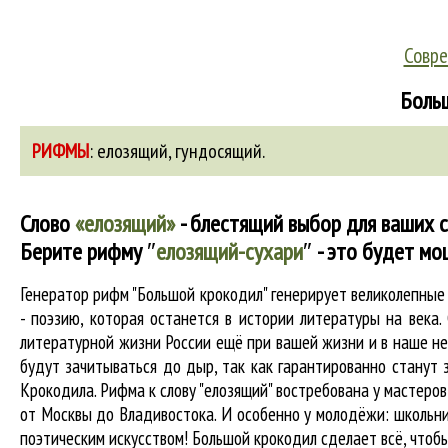
Совре
Больш
РИФМЫ
:
елозящий
,
гундосящий
.
Слово
«елозящий»
- блестящий выбор для ваших с
Берите рифму
″
елозящий-сухари
″
- это будет мо
Генератор рифм "Большой крокодил" генерирует великолепны
- поэзию, которая останется в истории литературы на века
литературной жизни России ещё при вашей жизни и в наше нес
будут зачитываться до дыр, так как гарантированно станут з
Крокодила. Рифма к слову "елозящий" востребована у мастеров
от Москвы до Владивостока. И особенно у молодёжи: школьни
поэтическим искусством! Большой крокодил cделает всё, что