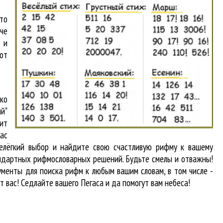
то
аче
 и
от
ко
й"
ит
вас
нелёгкий выбор и найдите свою счастливую рифму к вашему
тандартных рифмословарных решений. Будьте смелы и отважны!
рументы для
поиска рифм
к любым вашим словам, в том числе -
т вас! Седлайте вашего Пегаса и да помогут вам небеса!