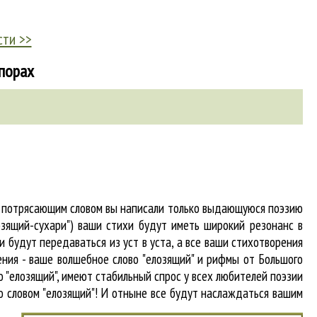
сти >>
апорах
 и потрясающим словом вы написали только выдающуюся поэзию
озящий-сухари") ваши стихи будут иметь широкий резонанс в
 будут передаваться из уст в уста, а все ваши стихотворения
гения - ваше волшебное слово "елозящий" и рифмы от Большого
о "елозящий"
, имеют стабильный спрос у всех любителей поэзии
о словом "елозящий"! И отныне все будут наслаждаться вашим