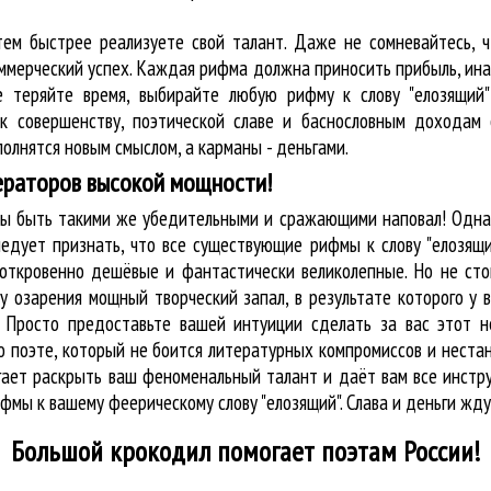
тем быстрее реализуете свой талант. Даже не сомневайтесь, ч
оммерческий успех. Каждая рифма должна приносить прибыль, ин
е теряйте время, выбирайте любую рифму к слову "елозящий"
к совершенству, поэтической славе и баснословным доходам 
олнятся новым смыслом, а карманы - деньгами.
ераторов высокой мощности!
жны быть такими же убедительными и сражающими наповал! Одна
едует признать, что все существующие рифмы к слову "елозящи
 откровенно дешёвые и фантастически великолепные. Но не сто
у озарения мощный творческий запал, в результате которого у 
. Просто предоставьте вашей интуиции сделать за вас этот 
к о поэте, который не боится литературных компромиссов и нес
огает раскрыть ваш феноменальный талант и даёт вам все инст
ифмы к вашему феерическому слову "елозящий". Слава и деньги жду
Большой крокодил
помогает поэтам России!