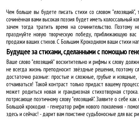
Чем больше вы будете писать стихи со словом "елозящий", 
сочинённая вами высокая поэзия будет иметь колоссальный к
зачем тогда тратить время на сочинительство. Поэтому н
празднуйте новую творческую победу, приближающую вас 
продажи ваших стихов. С Большим Крокодилом ваши стихи нап
Будущее за стихами, сделанными с помощью ген
Ваше слово "елозящий" восхитительно и рифмы к слову дол
не всегда жизнь преподносит звёздные решения, поэтому сл
достаточно разные: простые и сложные, грубые и изящные,
отчаиваться! Такой контраст только придаст вашему процесс
может родиться новая и грандиозная стихотворная строка
потрясающе поэтичному слову "елозящий". Заявите о себе ка
Большой крокодил - генератор рифм нового поколения - пом
здесь и сейчас! - дарит вам поистине судьбоносные для вас р