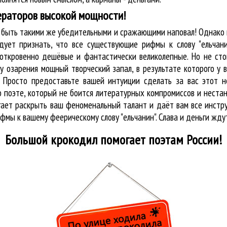
ераторов высокой мощности!
ы быть такими же убедительными и сражающими наповал! Однако
дует признать, что все существующие рифмы к слову "ельчани
 откровенно дешёвые и фантастически великолепные. Но не сто
у озарения мощный творческий запал, в результате которого у 
. Просто предоставьте вашей интуиции сделать за вас этот 
к о поэте, который не боится литературных компромиссов и нес
огает раскрыть ваш феноменальный талант и даёт вам все инст
фмы к вашему феерическому слову "ельчанин". Слава и деньги жду
Большой крокодил
помогает поэтам России!