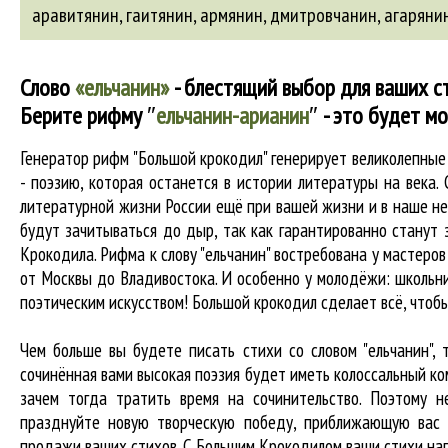
аравитянин
,
гаитянин
,
армянин
,
дмитровчанин
,
агаряни
Слово
«ельчанин»
- блестящий выбор для ваших с
Берите рифму
″
ельчанин-арианин
″
- это будет м
Генератор рифм "Большой крокодил" генерирует великолепны
- поэзию, которая останется в истории литературы на века
литературной жизни России ещё при вашей жизни и в наше нес
будут зачитываться до дыр, так как гарантированно станут з
Крокодила. Рифма к слову "ельчанин" востребована у мастеров
от Москвы до Владивостока. И особенно у молодёжи: школьни
поэтическим искусством! Большой крокодил cделает всё, что
Чем больше вы будете писать стихи со словом "ельчанин", 
сочинённая вами высокая поэзия будет иметь колоссальный к
зачем тогда тратить время на сочинительство. Поэтому н
празднуйте новую творческую победу, приближающую вас 
продажи ваших стихов. С Большим Крокодилом ваши стихи нап