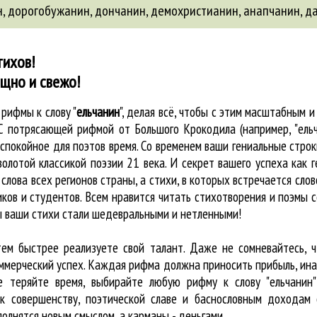
н
,
дорогобужанин
,
дончанин
,
демохристианин
,
анапчанин
,
д
тихов!
ощно и свежо!
е
рифмы к слову "
ельчанин
"
, делая всё, чтобы с этим масштабным
. С потрясающей рифмой от Большого Крокодила (например, "ель
покойное для поэтов время. Со временем ваши гениальные строки
олотой классикой поэзии 21 века. И секрет вашего успеха как 
 слова всех регионов страны, а стихи, в которых встречается
слов
ков и студентов. Всем нравится читать стихотворения и поэмы с
бы ваши стихи стали шедевральными и нетленными!
тем быстрее реализуете свой талант. Даже не сомневайтесь, ч
оммерческий успех. Каждая рифма должна приносить прибыль, ин
е теряйте время, выбирайте любую рифму к слову "ельчанин"
к совершенству, поэтической славе и баснословным доходам 
олнятся новым смыслом, а карманы - деньгами.