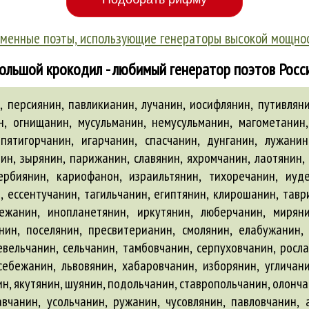
менные поэты, использующие генераторы высокой мощно
ольшой крокодил - любимый генератор поэтов Росс
персиянин, павликианин, лучанин, иосифлянин, путивляни
, огнищанин, мусульманин, немусульманин, магометанин,
пятигорчанин, игарчанин, спасчанин, дунганин, лужанин
нин, зырянин, парижанин, славянин, яхромчанин, лаотянин
ербиянин, кариофанон, израильтянин, тихоречанин, иуд
 ессентучанин, тагильчанин, египтянин, клирошанин, тавр
нежанин, инопланетянин, иркутянин, люберчанин, мирян
ин, поселянин, пресвитерианин, смолянин, елабужанин, 
ельчанин, сельчанин, тамбовчанин, серпуховчанин, росла
ебежанин, львовянин, хабаровчанин, изборянин, угличан
ин, якутянин, шуянин, подольчанин, ставропольчанин, олонча
авчанин, усольчанин, ружанин, чусовлянин, павловчанин,