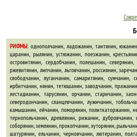
Совре
Б
РИФМЫ
:
однополчанин, ладожанин, таитянин, южанин, 
царанин, рылянин, устюжанин, поезжанин, крестьянин
островитянин, сердобчанин, полешанин, северянин, 
ржевитянин, липчанин, льговчанин, россиянин, зареча
слободчанин, луганчанин, самаритянин, сумчанин, с
ирбитчанин, нянин, тетюшанин, заводчанин, пражанин,
лестадианин, тарусянин, орчанин, старичанин, зао
северодончанин, сланцевчанин, лужичанин, тобольчан
камышанин, ейчанин, поморянин, политкаторжанин, нев
тернопольчанин, древлянин, рижанин, дубровчанин, с
соборянин, землянин, прокопчанин, хуторянин, рыльчан
шатурянин, ельчанин, черновчанин, лютеранин, полт