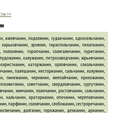
сти >>
ии
н, ижевчанин, подолянин, судакчанин, односельчанин,
 харьковчанин, эрзянин, тираспольчанин, пелагианин,
, полонянин, торопчанин, солигаличанин, пуританин,
, пудожанин, калужанин, петрозаводчанин, юрьевчанин,
еохристианин, каторжанин, орловчанин, сокольчанин,
ичанин, палешанин, несторианин, сальчанин, холуянин,
ин, пинежанин, чернянин, лиепайчанин, прихожанин,
псковитянин, советчанин, свердловчанин, сургутянин,
вчанин, химчанин, полочанин, ростовчанин, сольчанин,
ин, нальчанин, ораторианин, опочанин, череповчанин,
нин, парфянин, соловчанин, слобожанин, сестроречанин,
англичанин
,
долганин
,
горожанин
,
дехканин
,
арианин
,