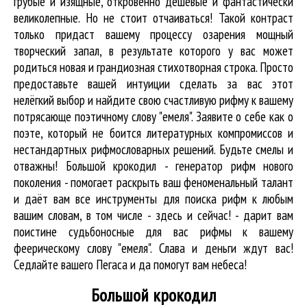
грубые и изящные, откровенно дешёвые и фантастически
великолепные. Но не стоит отчаиваться! Такой контраст
только придаст вашему процессу озарения мощный
творческий запал, в результате которого у вас может
родиться новая и грандиозная стихотворная строка. Просто
предоставьте вашей интуиции сделать за вас этот
нелёгкий выбор и найдите свою счастливую рифму к вашему
потрясающе поэтичному слову "емеля". Заявите о себе как о
поэте, который не боится литературных компромиссов и
нестандартных рифмословарных решений. Будьте смелы и
отважны! Большой крокодил - генератор рифм нового
поколения - помогает раскрыть ваш феноменальный талант
и даёт вам все инструменты для
поиска рифм
к любым
вашим словам, в том числе - здесь и сейчас! - дарит вам
поистине судьбоносные для вас рифмы к вашему
феерическому слову "емеля". Слава и деньги ждут вас!
Седлайте вашего Пегаса и да помогут вам небеса!
Большой крокодил