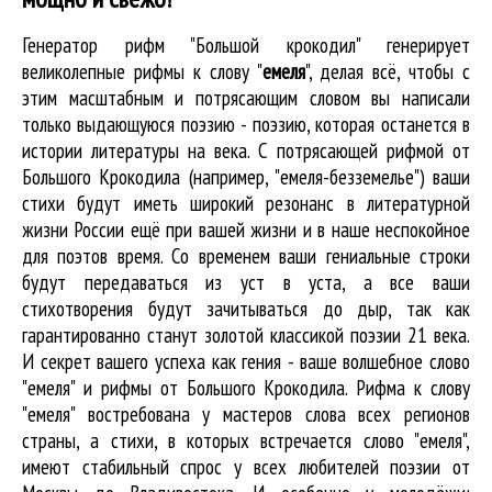
Генератор рифм "Большой крокодил" генерирует
великолепные
рифмы к слову "
емеля
"
, делая всё, чтобы с
этим масштабным и потрясающим словом вы написали
только выдающуюся поэзию - поэзию, которая останется в
истории литературы на века. С потрясающей рифмой от
Большого Крокодила (например, "емеля-безземелье") ваши
стихи будут иметь широкий резонанс в литературной
жизни России ещё при вашей жизни и в наше неспокойное
для поэтов время. Со временем ваши гениальные строки
будут передаваться из уст в уста, а все ваши
стихотворения будут зачитываться до дыр, так как
гарантированно станут золотой классикой поэзии 21 века.
И секрет вашего успеха как гения - ваше волшебное слово
"емеля" и рифмы от Большого Крокодила. Рифма к слову
"емеля" востребована у мастеров слова всех регионов
страны, а стихи, в которых встречается
слово "емеля"
,
имеют стабильный спрос у всех любителей поэзии от