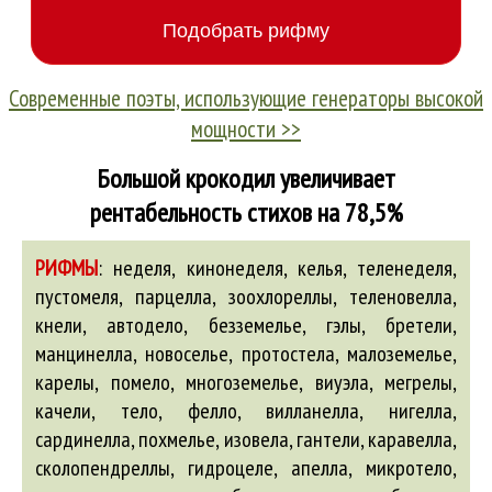
Современные поэты, использующие генераторы высокой
мощности >>
Большой крокодил увеличивает
рентабельность стихов на 78,5%
РИФМЫ
:
неделя, кинонеделя, келья, теленеделя,
пустомеля, парцелла, зоохлореллы, теленовелла,
кнели,
автодело
,
безземелье
,
гэлы
,
бретели
,
манцинелла, новоселье, протостела, малоземелье,
карелы, помело, многоземелье,
виуэла
, мегрелы,
качели, тело, фелло,
вилланелла
, нигелла,
сардинелла, похмелье, изовела,
гантели
, каравелла,
сколопендреллы,
гидроцеле
,
апелла
, микротело,