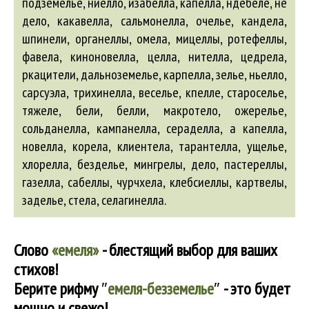
подземелье, ниелло, изабелла, капелла, ндебеле, не
дело, какавелла, сальмонелла, очелье, кандела,
шпинели, органеллы, омела, мицеллы, ротефеллы,
фавела, киноновелла, целла, нителла, цедрела,
ркацители, дальноземелье, карпелла, зелье, ньелло,
сарсуэла, трихинелла,
веселье
, кпелле, староселье,
тяжеле,
бели
,
белли
, макротело, ожерелье,
сольданелла, кампанелла, сераделла,
а капелла
,
новелла, корела, клиентела, тарантелла, ущелье,
хлорелла,
безделье
, мингрелы, дело, пастереллы,
газелла
, сабеллы, чурчхела, клебсиеллы, картвелы,
заделье, стела, селагинелла.
Слово
«емеля»
- блестящий выбор для ваших
стихов!
Берите рифму
″
емеля-безземелье
″
- это будет
мощно и свежо!