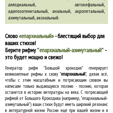
аллодиальный
,
автокефальный
,
адипозогенитальный
,
анальный
,
акропетальный
,
азимутальный
,
аксиальный
.
Слово
«епархиальный»
- блестящий выбор для
ваших стихов!
Берите рифму
″
епархиальный-азимутальный
″
-
это будет мощно и свежо!
Генератор рифм "Большой крокодил" генерирует
великолепные
рифмы к слову "
епархиальный
"
, делая всё,
чтобы с этим масштабным и потрясающим словом вы
написали только выдающуюся поэзию - поэзию, которая
останется в истории литературы на века. С потрясающей
рифмой от Большого Крокодила (например, "епархиальный-
азимутальный") ваши стихи будут иметь широкий резонанс
в литературной жизни России ещё при вашей жизни и в