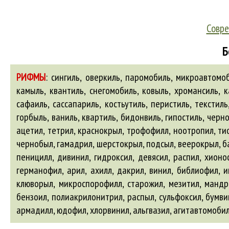
Совре
Б
РИФМЫ
:
сингиль, оверкиль, паромобиль, микроавтомоби
камыль, квантиль, снегомобиль, ковыль, хромансиль, к
сафаиль, сассапариль, костьутиль, перистиль, текстил
горбыль, ваниль, квартиль, бидонвиль, гипостиль, чер
ацетил
, тетрил, краснокрыл, трофофилл, ноотропил, ти
чернобыл, гамадрил, шерстокрыл, подсыл, веерокрыл, б
пеницилл, дивинил, гидроксил, девясил, распил, хион
германофил,
арил
,
ахилл
, дакрил, винил, библиофил, 
клюворыл, микроспорофилл, старожил, мезитил, мандр
бензоил, полиакрилонитрил, распыл, сульфоксил, бумви
армадилл
, юдофил, хлорвинил,
альгвазил
,
агитавтомоби