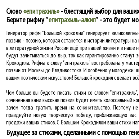
Слово
«епитрахиль»
- блестящий выбор для ваших
Берите рифму
″
епитрахиль-алкил
″
- это будет мо
Генератор рифм "Большой крокодил" генерирует великолепн
поэзию - поэзию, которая останется в истории литературы на
в литературной жизни России ещё при вашей жизни и в наше не
будут зачитываться до дыр, так как гарантированно станут з
Крокодила. Рифма к слову "епитрахиль" востребована у масте
поэзии от Москвы до Владивостока. И особенно у молодёжи: ш
вашим поэтическим искусством! Большой крокодил cделает вс
Чем больше вы будете писать стихи со словом "епитрахиль",
сочинённая вами высокая поэзия будет иметь колоссальный к
зачем тогда тратить время на сочинительство. Поэтому не
празднуйте новую творческую победу, приближающую вас 
продажи ваших стихов. С Большим Крокодилом ваши стихи нап
Будущее за стихами, сделанными с помощью ген