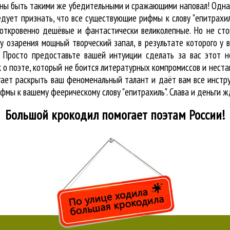
лжны быть такими же убедительными и сражающими наповал! Одна
дует признать, что все существующие рифмы к слову "епитрахи
 откровенно дешёвые и фантастически великолепные. Но не сто
у озарения мощный творческий запал, в результате которого у 
. Просто предоставьте вашей интуиции сделать за вас этот 
ак о поэте, который не боится литературных компромиссов и не
огает раскрыть ваш феноменальный талант и даёт вам все инст
ифмы к вашему феерическому слову "епитрахиль". Слава и деньги ж
Большой крокодил
помогает поэтам России!