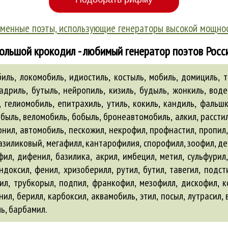
менные поэты, использующие генераторы высокой мощно
ольшой крокодил - любимый генератор поэтов Росс
ль, локомобиль, идиостиль, костыль, мобиль, домициль, тр
адриль, бутыль, нейропиль, кизиль, будыль, жонкиль, воде
ь, гелиомобиль, епитрахиль, утиль, кокиль, кандиль, фальшк
нобыль, веломобиль, бобыль, бронеавтомобиль,
алкил
, рассти
онил,
автомобиль
, пескожил, некрофил, профнастил, пропил,
азиликовый, мегафилл, кантарофилия, спорофилл, зоофил, д
офил, дифенил, базилика,
акрил
, имбецил, метил, сульфурил
индоксил, фенил, хризоберилл, рутил, бутил, тавегил, подс
ил, трубкорыл, подпил, франкофил, мезофилл, дискофил, к
нил, берилл, карбоксил,
аквамобиль
, этил, посыл, лутрасил
ль
, барбамил.