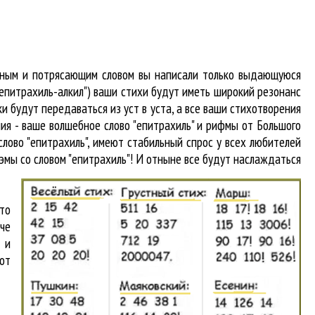
абным и потрясающим словом вы написали только выдающуюся
"епитрахиль-алкил") ваши стихи будут иметь широкий резонанс
и будут передаваться из уст в уста, а все ваши стихотворения
ния - ваше волшебное слово "епитрахиль" и рифмы от Большого
слово "епитрахиль"
, имеют стабильный спрос у всех любителей
эмы со словом "епитрахиль"! И отныне все будут наслаждаться
что
аче
 и
от