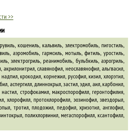
сти >>
ии
увиль, кошениль, кальвиль, электромобиль, пигостиль,
виль, аэромобиль, гармсиль, мотыль, фитиль, уростиль,
иль, электрогриль, реанимобиль, бульбкиль, аэрогриль,
л,
акрилонитрил
, славянофил, неославянофил,
альгвасил
,
 надпил, крокодил, корнежил, русофил, кизил, хлорэтил,
ебил,
аспергилл
, длиннокрыл, застил, эдил,
аил
, карбонил,
, настил, строфокамил, макроспорофилл, геронтофилия,
тил, хлорофилл, протохлорофилл, эозинофил, звездорыл,
опыл, тротил, плодожил, педофил, хризотил,
англофил
,
, винтокрыл, полихлорвинил, мегаспорофилл, ксантофилл,