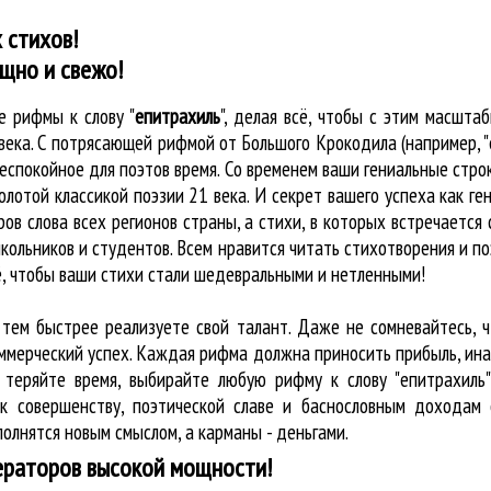
 стихов!
щно и свежо!
ые
рифмы к слову "
епитрахиль
"
, делая всё, чтобы с этим масшт
 века. С потрясающей рифмой от Большого Крокодила (например, 
спокойное для поэтов время. Со временем ваши гениальные строк
олотой классикой поэзии 21 века. И секрет вашего успеха как ге
ров слова всех регионов страны, а стихи, в которых встречается
кольников и студентов. Всем нравится читать стихотворения и по
ё, чтобы ваши стихи стали шедевральными и нетленными!
 тем быстрее реализуете свой талант. Даже не сомневайтесь, 
оммерческий успех. Каждая рифма должна приносить прибыль, ин
 теряйте время, выбирайте любую рифму к слову "епитрахиль"
к совершенству, поэтической славе и баснословным доходам 
олнятся новым смыслом, а карманы - деньгами.
ераторов высокой мощности!