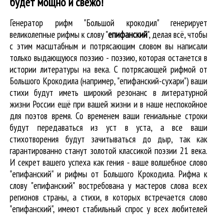
будет мощно и свежо!
Генератор рифм "Большой крокодил" генерирует
великолепные
рифмы к слову "
епифанский
"
, делая всё, чтобы
с этим масштабным и потрясающим словом вы написали
только выдающуюся поэзию - поэзию, которая останется в
истории литературы на века. С потрясающей рифмой от
Большого Крокодила (например, "епифанский-сухари") ваши
стихи будут иметь широкий резонанс в литературной
жизни России ещё при вашей жизни и в наше неспокойное
для поэтов время. Со временем ваши гениальные строки
будут передаваться из уст в уста, а все ваши
стихотворения будут зачитываться до дыр, так как
гарантированно станут золотой классикой поэзии 21 века.
И секрет вашего успеха как гения - ваше волшебное слово
"епифанский" и рифмы от Большого Крокодила. Рифма к
слову "епифанский" востребована у мастеров слова всех
регионов страны, а стихи, в которых встречается
слово
"епифанский"
, имеют стабильный спрос у всех любителей