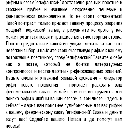
рифмы к слову "епифанский" достаточно разные: простые и
сложные, грубые и изящные, откровенно дешёвые и
фантастически великолепные. Но не стоит отчаиваться!
Такой контраст только придаст вашему процессу озарения
мощный творческий запал, в результате которого у вас
может родиться новая и грандиозная стихотворная строка.
Просто предоставьте вашей интуиции сделать за вас этот
нелёгкий выбор и найдите свою счастливую рифму к вашему
потрясающе поэтичному слову "епифанский". Заявите о себе
как о поэте, который не боится литературных
компромиссов и нестандартных рифмословарных решений.
Будьте смелы и отважны! Большой крокодил - генератор
рифм нового поколения - помогает раскрыть ваш
феноменальный талант и даёт вам все инструменты для
поиска рифм
к любым вашим словам, в том числе - здесь и
сейчас! - дарит вам поистине судьбоносные для вас рифмы
к вашему феерическому слову "епифанский". Слава и деньги
ждут вас! Седлайте вашего Пегаса и да помогут вам
небеса!