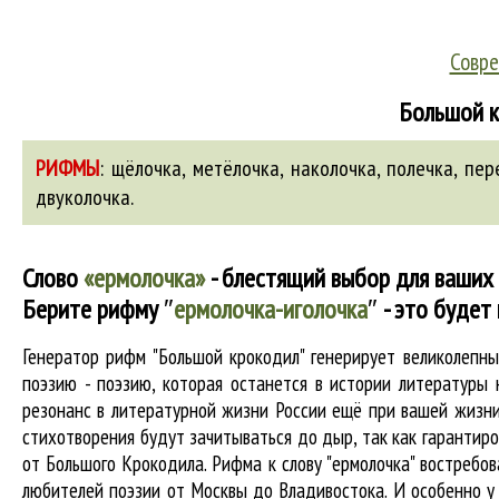
Совре
Большой к
РИФМЫ
:
щёлочка,
метёлочка
,
наколочка
,
полечка
,
пер
двуколочка
.
Слово
«ермолочка»
- блестящий выбор для ваших 
Берите рифму
″
ермолочка-иголочка
″
- это будет
Генератор рифм "Большой крокодил" генерирует великолепн
поэзию - поэзию, которая останется в истории литературы 
резонанс в литературной жизни России ещё при вашей жизни 
стихотворения будут зачитываться до дыр, так как гарантиров
от Большого Крокодила. Рифма к слову "ермолочка" востребов
любителей поэзии от Москвы до Владивостока. И особенно у 