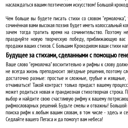
наслаждаться вашим поэтическим искусством! Большой крокод
Чем больше вы будете писать стихи со словом "ермолочка",
сочинённая вами высокая поэзия будет иметь колоссальный к
зачем тогда тратить время на сочинительство. Поэтому н
празднуйте новую творческую победу, приближающую вас 
продажи ваших стихов. С Большим Крокодилом ваши стихи нап
Будущее за стихами, сделанными с помощью ген
Ваше слово "ермолочка" восхитительно и рифмы к слову дол
не всегда жизнь преподносит звёздные решения, поэтому сл
достаточно разные: простые и сложные, грубые и изящные,
отчаиваться! Такой контраст только придаст вашему процесс
может родиться новая и грандиозная стихотворная строка. П
выбор и найдите свою счастливую рифму к вашему потрясающе
рифмословарных решений. Будьте смелы и отважны! Большой к
поиска рифм
к любым вашим словам, в том числе - здесь и се
Седлайте вашего Пегаса и да помогут вам небеса!