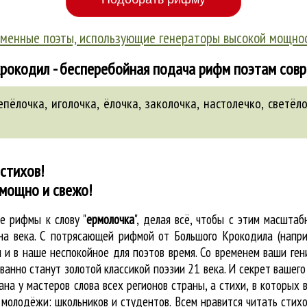
менные поэты, использующие генераторы высокой мощно
рокодил - бесперебойная подача рифм поэтам сов
епёлочка
,
иголочка
,
ёлочка
,
заколочка
,
настолечко
,
светёл
стихов!
 мощно и свежо!
ые
рифмы к слову "
ермолочка
"
, делая всё, чтобы с этим масшт
на века. С потрясающей рифмой от Большого Крокодила (напри
и в наше неспокойное для поэтов время. Со временем ваши гени
анно станут золотой классикой поэзии 21 века. И секрет вашего
ана у мастеров слова всех регионов страны, а стихи, в которых
молодёжи: школьников и студентов. Всем нравится читать стихо