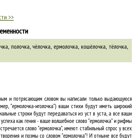
сти >>
ременности
очка
,
полочка
,
чёлочка
,
ермолочка
,
кошёлочка
,
тёлочка
,
абным и потрясающим словом вы написали только выдающуюся
мер, "ермолочка-иголочка") ваши стихи будут иметь широкий
альные строки будут передаваться из уст в уста, а все ваши
 успеха как гения - ваше волшебное слово "ермолочка" и рифмы
 встречается
слово "ермолочка"
, имеют стабильный спрос у всех
творения и поэмы со словом "ермолочка"! И отныне все будут