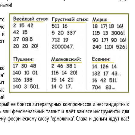
нными!
то
аче
 и
от
ко
а"
ит
вас
кий
оторый не боится литературных компромиссов и нестандартных
ть ваш феноменальный талант и даёт вам все инструменты для
му феерическому слову "ермолочка". Слава и деньги ждут вас!