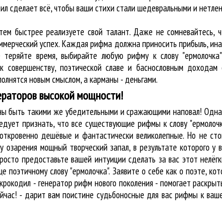
ил cделает всё, чтобы ваши стихи стали шедевральными и нетле
 тем быстрее реализуете свой талант. Даже не сомневайтесь, ч
оммерческий успех. Каждая рифма должна приносить прибыль, ин
е теряйте время, выбирайте любую рифму к слову "ермолочка"
к совершенству, поэтической славе и баснословным доходам 
олнятся новым смыслом, а карманы - деньгами.
ераторов высокой мощности!
жны быть такими же убедительными и сражающими наповал! Одна
едует признать, что все существующие рифмы к слову "ермолочк
 откровенно дешёвые и фантастически великолепные. Но не сто
у озарения мощный творческий запал, в результате которого у 
росто предоставьте вашей интуиции сделать за вас этот нелёг
 поэтичному слову "ермолочка". Заявите о себе как о поэте, к
рокодил - генератор рифм нового поколения - помогает раскры
йчас! - дарит вам поистине судьбоносные для вас рифмы к ваше