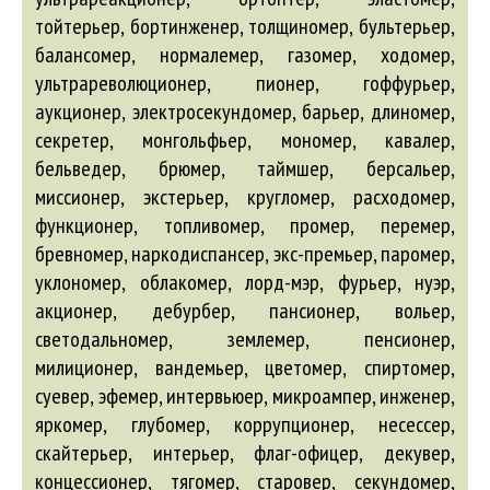
тойтерьер, бортинженер, толщиномер, бультерьер,
балансомер
, нормалемер, газомер, ходомер,
ультрареволюционер, пионер, гоффурьер,
аукционер
, электросекундомер,
барьер
, длиномер,
секретер, монгольфьер, мономер, кавалер,
бельведер
, брюмер, таймшер,
берсальер
,
миссионер, экстерьер, кругломер, расходомер,
функционер, топливомер, промер, перемер,
бревномер, наркодиспансер, экс-премьер, паромер,
уклономер, облакомер, лорд-мэр, фурьер, нуэр,
акционер
, дебурбер, пансионер, вольер,
светодальномер, землемер, пенсионер,
милиционер, вандемьер, цветомер, спиртомер,
суевер, эфемер, интервьюер, микроампер, инженер,
яркомер, глубомер, коррупционер, несессер,
скайтерьер, интерьер, флаг-офицер, декувер,
концессионер, тягомер, старовер, секундомер,