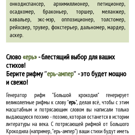
онкодиспансер,
архимиллионер
, петиционер,
осадкомер, браконьер, торшер, меланжер,
кавальер, экс-мэр, оппозиционер, толстомер,
рейхсвер, трувер, фокстерьер, дальномер, мардер,
аскер
.
Слово
«ерь»
- блестящий выбор для ваших
стихов!
Берите рифму
″
ерь-ампер
″
- это будет мощно
и свежо!
Генератор рифм "Большой крокодил" генерирует
великолепные
рифмы к слову "
ерь
"
, делая всё, чтобы с этим
масштабным и потрясающим словом вы написали только
выдающуюся поэзию - поэзию, которая останется в истории
литературы на века. С потрясающей рифмой от Большого
Крокодила (например, "ерь-ампер") ваши стихи будут иметь