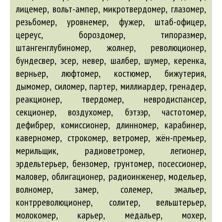
лицемер, вольт-ампер, микротвердомер, глазомер,
резьбомер, уровнемер, фужер, штаб-офицер,
цереус, бороздомер, типоразмер,
штангенглубиномер, жолнер, революционер,
бундесвер, эсер, невер, шалбер, шумер, керенка,
верньер, люфтомер, костюмер,
бижутерия
,
дымомер, силомер, партер, миллиардер, гренадер,
реакционер, твердомер, невродиспансер,
секционер, воздухомер, бэтээр, частотомер,
дефибрер, комиссионер, длинномер, карабинер,
каверномер, строкомер, ветромер, жён-премьер,
мерильщик, радиоветромер, легионер,
эрдельтерьер,
бензомер
, грунтомер, посессионер,
маловер, облигационер, радиоинженер, модельер,
волномер, замер, солемер, эмальер,
контрреволюционер, солитер, вельштерьер,
молокомер, карьер, медальер, мохер,