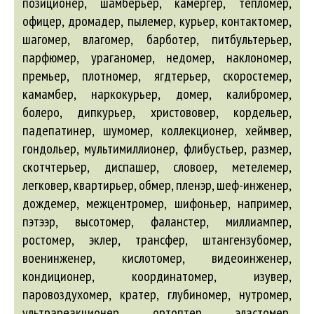
позиционер, шамберьер, камергер, тепломер,
офицер, дромадер, пылемер, курьер, контактомер,
шагомер, влагомер,
барботер
, питбультерьер,
парфюмер, ураганомер, недомер, наклономер,
премьер, плотномер, ягдтерьер, скоростемер,
камамбер, наркокурьер, домер, калибромер,
болеро
, дипкурьер, христововер, кордельер,
падепатинер, шумомер, коллекционер, хеймвер,
гондольер, мультимиллионер, флибустьер, размер,
скотчтерьер, диспашер, словоер, метелемер,
легковер, квартирьер, обмер, пленэр, шеф-инженер,
дождемер, межцентромер, шифоньер, например,
пэтээр, высотомер, фаланстер, миллиампер,
ростомер, эклер, трансфер, штангензубомер,
военинженер, кислотомер, видеоинженер,
кондиционер, координатомер, изувер,
паровоздухомер, кратер, глубиномер, нутромер,
ультрареакционер, ортоптер, эластомер,