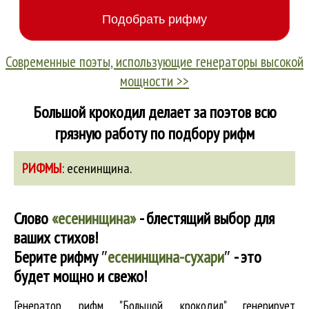
Современные поэты, использующие генераторы высокой
мощности >>
Большой крокодил делает за поэтов всю
грязную работу по подбору рифм
РИФМЫ
:
есенинщина
.
Слово
«есенинщина»
- блестящий выбор для
ваших стихов!
Берите рифму
″
есенинщина-сухари
″
- это
будет мощно и свежо!
Генератор рифм "Большой крокодил" генерирует