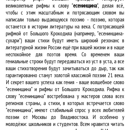
великолепные
рифмы к слову "
есенинщина
"
, делая всё,
чтобы с этим масштабным и потрясающим словом вы
написали только выдающуюся поэзию - поэзию, которая
останется в истории литературы на века. С потрясающей
рифмой от Большого Крокодила (например, "есенинщина-
сухари") ваши стихи будут иметь широкий резонанс в
литературной жизни России ещё при вашей жизни и в наше
неспокойное для поэтов время. Со временем ваши
гениальные строки будут передаваться из уст в уста, а все
ваши стихотворения будут зачитываться до дыр, так как
гарантированно станут золотой классикой поэзии 21 века.
И секрет вашего успеха как гения - ваше волшебное слово
"есенинщина" и рифмы от Большого Крокодила. Рифма к
слову "есенинщина" востребована у мастеров слова всех
регионов страны, а стихи, в которых встречается
слово
"есенинщина"
, имеют стабильный спрос у всех любителей
поэзии от Москвы до Владивостока. И особенно у
молодёжи: школьников и студентов. Всем нравится читать