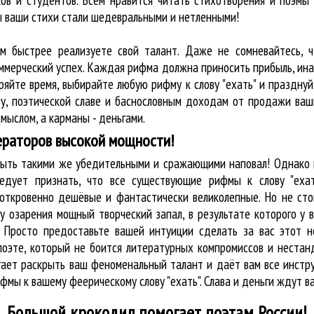
ов и студентов. Всем нравится читать стихотворения и поэмы 
бы ваши стихи стали шедевральными и нетленными!
ем быстрее реализуете свой талант. Даже не сомневайтесь, ч
оммерческий успех. Каждая рифма должна приносить прибыль, ин
ряйте время, выбирайте любую рифму к слову "ехать" и праздну
у, поэтической славе и баснословным доходам от продажи ваш
мыслом, а карманы - деньгами.
ераторов высокой мощности!
 быть такими же убедительными и сражающими наповал! Однако 
едует признать, что все существующие рифмы к слову "ехат
 откровенно дешёвые и фантастически великолепные. Но не сто
у озарения мощный творческий запал, в результате которого у 
. Просто предоставьте вашей интуиции сделать за вас этот 
о поэте, который не боится литературных компромиссов и нест
огает раскрыть ваш феноменальный талант и даёт вам все инст
фмы к вашему феерическому слову "ехать". Слава и деньги ждут в
Большой крокодил
помогает поэтам России!