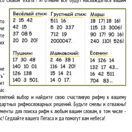
со словом "ехать"! И отныне все будут наслаждаться вашим
то
аче
йте
их
не
ь"
ит
вас
нелёгкий выбор и найдите свою счастливую рифму к вашему
андартных рифмословарных решений. Будьте смелы и отважны!
рументы для
поиска рифм
к любым вашим словам, в том числе -
ас! Седлайте вашего Пегаса и да помогут вам небеса!