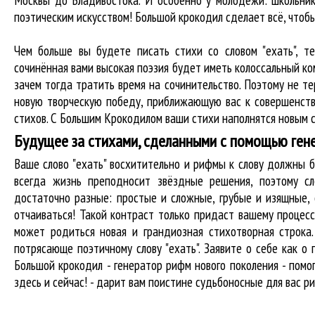
Москвы до Владивостока. И особенно у молодёжи: школьник
поэтическим искусством! Большой крокодил cделает всё, что
Чем больше вы будете писать стихи со словом "ехать", т
сочинённая вами высокая поэзия будет иметь колоссальный к
зачем тогда тратить время на сочинительство. Поэтому не те
новую творческую победу, приближающую вас к совершенств
стихов. С Большим Крокодилом ваши стихи наполнятся новым с
Будущее за стихами, сделанными с помощью ген
Ваше слово "ехать" восхитительно и рифмы к слову должны
всегда жизнь преподносит звёздные решения, поэтому сл
достаточно разные: простые и сложные, грубые и изящные,
отчаиваться! Такой контраст только придаст вашему процесс
может родиться новая и грандиозная стихотворная строка
потрясающе поэтичному слову "ехать". Заявите о себе как 
Большой крокодил - генератор рифм нового поколения - пом
здесь и сейчас! - дарит вам поистине судьбоносные для вас ри