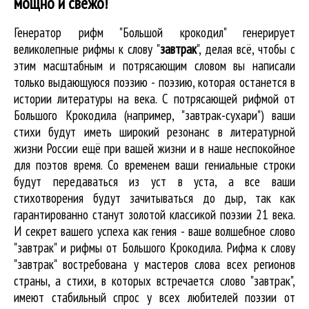
мощно и свежо!
Генератор рифм "Большой крокодил" генерирует
великолепные
рифмы к слову "
завтрак
"
, делая всё, чтобы с
этим масштабным и потрясающим словом вы написали
только выдающуюся поэзию - поэзию, которая останется в
истории литературы на века. С потрясающей рифмой от
Большого Крокодила (например, "завтрак-сухари") ваши
стихи будут иметь широкий резонанс в литературной
жизни России ещё при вашей жизни и в наше неспокойное
для поэтов время. Со временем ваши гениальные строки
будут передаваться из уст в уста, а все ваши
стихотворения будут зачитываться до дыр, так как
гарантированно станут золотой классикой поэзии 21 века.
И секрет вашего успеха как гения - ваше волшебное слово
"завтрак" и рифмы от Большого Крокодила. Рифма к слову
"завтрак" востребована у мастеров слова всех регионов
страны, а стихи, в которых встречается
слово "завтрак"
,
имеют стабильный спрос у всех любителей поэзии от