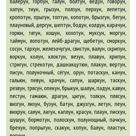
балерун
, горбун, галун,
болтун
, ведун, говорун,
хапун, тиун, грызун, ползун, перхун, лепетун,
кропотун, прыгун, топтун, копотун,
брызгун
,
бегун
,
плауновый, дергун, шептун,
бодун
, колдун, карачун,
горюн, тягун, хошун, хохотун, муксун, моргун,
таймун, лопотун, лейб-драгун, щебетун, сморкун,
сосун, тархун, железочугун, свистун,
валун
, скрипун,
воркун, колун, клоктун, везун, плавун, хрипун,
стригун, стрекотун, дашнакцутюн, плакун, вертун,
писун, полуночный, сёгун, орун, потаскун, канун,
гальюн, певун, крачун, сапун, шаркун, таскун,
резвун, трясун, опекун,
брыкун
, шалун, падун, кавун,
пестун, гамаюн, драгун, цигун, толкун, плясун,
визгун, лизун,
бузун
,
батун
, джузгун, летун, пеун,
вихрун, салун, лагун, каплун, красун, плаун, пискун,
шушун,
бормотун
, полоскун, полунощный, пачкун,
брехун
, попрыгун, скакун, копун,
балун
, пластун,
ворчун.