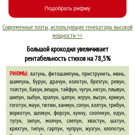
Современные поэты, использующие генераторы высокой
мощности >>
Большой крокодил увеличивает
рентабельность стихов на 78,5%
РИФМЫ
:
латунь, фитошампунь, приструнить, июнь,
шампунь,
бурун
, драчун, колотун,
брезгун
, ревун,
толстун,
бакун
, вещун, тайфун, чугун, несун, плывун,
шипун, зыбун, храпун, цапун, игрун, лысун, крикун,
гоготун, маун, тютюн, ханмун, сопун, колтун, трибун,
воркотун, щелкун, форсун, хунну, соопекун, едун,
тугун, зипун, молчун, слепун, хвастун, шатун,
кряхтун, типун, гарпун, чупрун, жузгун, хлопотун,