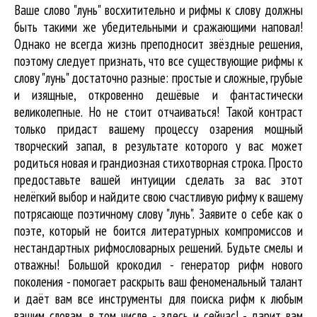
Ваше слово "лунь" восхитительно и рифмы к слову должны
быть такими же убедительными и сражающими наповал!
Однако не всегда жизнь преподносит звёздные решения,
поэтому следует признать, что все существующие рифмы к
слову "лунь" достаточно разные: простые и сложные, грубые
и изящные, откровенно дешёвые и фантастически
великолепные. Но не стоит отчаиваться! Такой контраст
только придаст вашему процессу озарения мощный
творческий запал, в результате которого у вас может
родиться новая и грандиозная стихотворная строка. Просто
предоставьте вашей интуиции сделать за вас этот
нелёгкий выбор и найдите свою счастливую рифму к вашему
потрясающе поэтичному слову "лунь". Заявите о себе как о
поэте, который не боится литературных компромиссов и
нестандартных рифмословарных решений. Будьте смелы и
отважны! Большой крокодил - генератор рифм нового
поколения - помогает раскрыть ваш феноменальный талант
и даёт вам все инструменты для
поиска рифм
к любым
вашим словам, в том числе - здесь и сейчас! - дарит вам