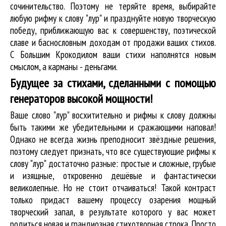
сочинительство. Поэтому не теряйте время, выбирайте
любую рифму к слову "лур" и празднуйте новую творческую
победу, приближающую вас к совершенству, поэтической
славе и баснословным доходам от продажи ваших стихов.
С Большим Крокодилом ваши стихи наполнятся новым
смыслом, а карманы - деньгами.
Будущее за стихами, сделанными с помощью
генераторов высокой мощности!
Ваше слово "лур" восхитительно и рифмы к слову должны
быть такими же убедительными и сражающими наповал!
Однако не всегда жизнь преподносит звёздные решения,
поэтому следует признать, что все существующие рифмы к
слову "лур" достаточно разные: простые и сложные, грубые
и изящные, откровенно дешёвые и фантастически
великолепные. Но не стоит отчаиваться! Такой контраст
только придаст вашему процессу озарения мощный
творческий запал, в результате которого у вас может
родиться новая и грандиозная стихотворная строка. Просто