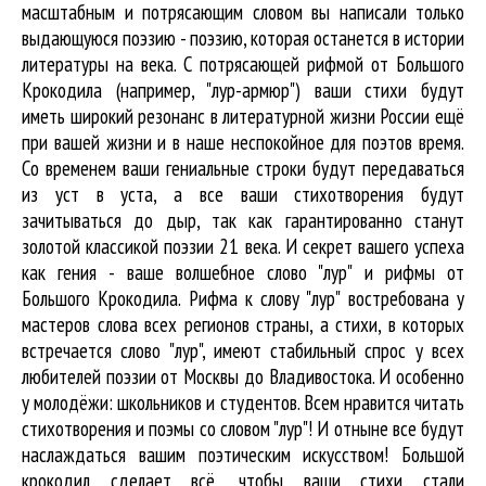
масштабным и потрясающим словом вы написали только
выдающуюся поэзию - поэзию, которая останется в истории
литературы на века. С потрясающей рифмой от Большого
Крокодила (например, "лур-армюр") ваши стихи будут
иметь широкий резонанс в литературной жизни России ещё
при вашей жизни и в наше неспокойное для поэтов время.
Со временем ваши гениальные строки будут передаваться
из уст в уста, а все ваши стихотворения будут
зачитываться до дыр, так как гарантированно станут
золотой классикой поэзии 21 века. И секрет вашего успеха
как гения - ваше волшебное слово "лур" и рифмы от
Большого Крокодила. Рифма к слову "лур" востребована у
мастеров слова всех регионов страны, а стихи, в которых
встречается
слово "лур"
, имеют стабильный спрос у всех
любителей поэзии от Москвы до Владивостока. И особенно
у молодёжи: школьников и студентов. Всем нравится читать
стихотворения и поэмы со словом "лур"! И отныне все будут
наслаждаться вашим поэтическим искусством! Большой
крокодил cделает всё, чтобы ваши стихи стали