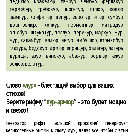
педикюр, кракелюр, тамбур, чембур, ферлакур,
термобур, трубокур, шоп-тур, гипюр, колюр,
шампур, конфитюр, ценур, евротур, эпюр, сумбур,
драп-велюр, конкур, пермендюр, матрадур,
огнебур, штукатур, теллур, перекур, мархур, мур-
мур, каламбур,
аллюр
,
авгур
,
амбушюр
,
взрывобур
,
глазурь,
бедокур
,
армюр
,
вприщур
,
балагур
, лазурь,
дурища,
азур
,
винокур
,
абажур
,
бордюр
,
ажур
,
велюр
,
велотур
.
Слово
«лур»
- блестящий выбор для ваших
стихов!
Берите рифму
″
лур-армюр
″
- это будет мощно
и свежо!
Генератор рифм "Большой крокодил" генерирует
великолепные
рифмы к слову "
лур
"
, делая всё, чтобы с этим