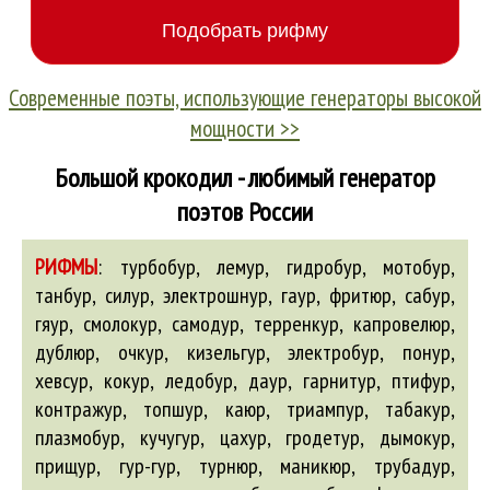
Современные поэты, использующие генераторы высокой
мощности >>
Большой крокодил - любимый генератор
поэтов России
РИФМЫ
:
турбобур, лемур, гидробур, мотобур,
танбур, силур, электрошнур, гаур, фритюр, сабур,
гяур, смолокур, самодур, терренкур, капровелюр,
дублюр, очкур, кизельгур, электробур, понур,
хевсур, кокур, ледобур, даур, гарнитур, птифур,
контражур, топшур, каюр, триампур, табакур,
плазмобур, кучугур, цахур, гродетур, дымокур,
прищур, гур-гур, турнюр, маникюр, трубадур,