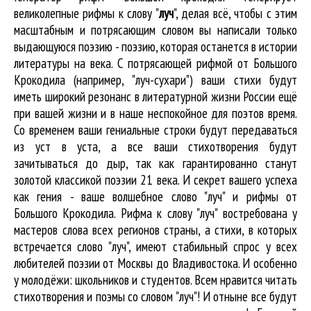
великолепные
рифмы к слову "
луч
"
, делая всё, чтобы с этим
масштабным и потрясающим словом вы написали только
выдающуюся поэзию - поэзию, которая останется в истории
литературы на века. С потрясающей рифмой от Большого
Крокодила (например, "луч-сухари") ваши стихи будут
иметь широкий резонанс в литературной жизни России ещё
при вашей жизни и в наше неспокойное для поэтов время.
Со временем ваши гениальные строки будут передаваться
из уст в уста, а все ваши стихотворения будут
зачитываться до дыр, так как гарантированно станут
золотой классикой поэзии 21 века. И секрет вашего успеха
как гения - ваше волшебное слово "луч" и рифмы от
Большого Крокодила. Рифма к слову "луч" востребована у
мастеров слова всех регионов страны, а стихи, в которых
встречается
слово "луч"
, имеют стабильный спрос у всех
любителей поэзии от Москвы до Владивостока. И особенно
у молодёжи: школьников и студентов. Всем нравится читать
стихотворения и поэмы со словом "луч"! И отныне все будут