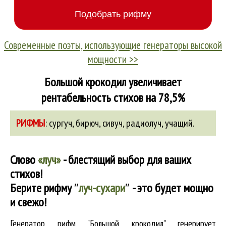
Современные поэты, использующие генераторы высокой
мощности >>
Большой крокодил увеличивает
рентабельность стихов на 78,5%
РИФМЫ
:
сургуч
,
бирюч
,
сивуч
,
радиолуч
,
учащий
.
Слово
«луч»
- блестящий выбор для ваших
стихов!
Берите рифму
″
луч-сухари
″
- это будет мощно
и свежо!
Генератор рифм "Большой крокодил" генерирует