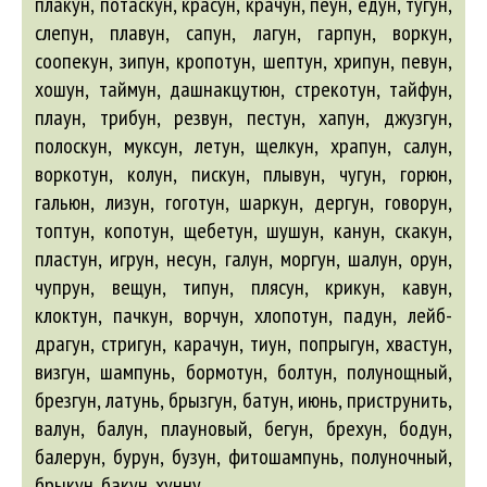
плакун, потаскун, красун, крачун, пеун, едун, тугун,
слепун, плавун, сапун, лагун, гарпун, воркун,
соопекун, зипун, кропотун, шептун, хрипун, певун,
хошун, таймун, дашнакцутюн, стрекотун, тайфун,
плаун, трибун, резвун, пестун, хапун, джузгун,
полоскун, муксун, летун, щелкун, храпун, салун,
воркотун, колун, пискун, плывун, чугун, горюн,
гальюн, лизун, гоготун, шаркун, дергун, говорун,
топтун, копотун, щебетун, шушун, канун, скакун,
пластун, игрун, несун, галун, моргун, шалун, орун,
чупрун, вещун, типун, плясун, крикун, кавун,
клоктун, пачкун, ворчун, хлопотун, падун, лейб-
драгун, стригун, карачун, тиун, попрыгун, хвастун,
визгун, шампунь,
бормотун
,
болтун
, полунощный,
брезгун
, латунь,
брызгун
,
батун
, июнь, приструнить,
валун
,
балун
, плауновый,
бегун
,
брехун
,
бодун
,
балерун
,
бурун
,
бузун
, фитошампунь, полуночный,
брыкун
,
бакун
, хунну.