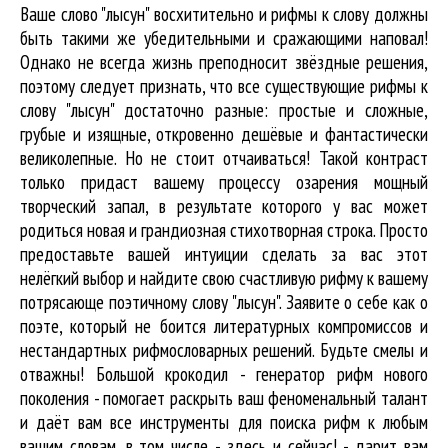
Ваше слово "лысун" восхитительно и рифмы к слову должны
быть такими же убедительными и сражающими наповал!
Однако не всегда жизнь преподносит звёздные решения,
поэтому следует признать, что все существующие рифмы к
слову "лысун" достаточно разные: простые и сложные,
грубые и изящные, откровенно дешёвые и фантастически
великолепные. Но не стоит отчаиваться! Такой контраст
только придаст вашему процессу озарения мощный
творческий запал, в результате которого у вас может
родиться новая и грандиозная стихотворная строка. Просто
предоставьте вашей интуиции сделать за вас этот
нелёгкий выбор и найдите свою счастливую рифму к вашему
потрясающе поэтичному слову "лысун". Заявите о себе как о
поэте, который не боится литературных компромиссов и
нестандартных рифмословарных решений. Будьте смелы и
отважны! Большой крокодил - генератор рифм нового
поколения - помогает раскрыть ваш феноменальный талант
и даёт вам все инструменты для
поиска рифм
к любым
вашим словам, в том числе - здесь и сейчас! - дарит вам