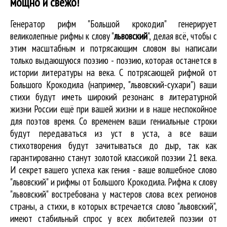
мощно и свежо!
Генератор рифм "Большой крокодил" генерирует
великолепные
рифмы к слову "
львовский
"
, делая всё, чтобы с
этим масштабным и потрясающим словом вы написали
только выдающуюся поэзию - поэзию, которая останется в
истории литературы на века. С потрясающей рифмой от
Большого Крокодила (например, "львовский-сухари") ваши
стихи будут иметь широкий резонанс в литературной
жизни России ещё при вашей жизни и в наше неспокойное
для поэтов время. Со временем ваши гениальные строки
будут передаваться из уст в уста, а все ваши
стихотворения будут зачитываться до дыр, так как
гарантированно станут золотой классикой поэзии 21 века.
И секрет вашего успеха как гения - ваше волшебное слово
"львовский" и рифмы от Большого Крокодила. Рифма к слову
"львовский" востребована у мастеров слова всех регионов
страны, а стихи, в которых встречается
слово "львовский"
,
имеют стабильный спрос у всех любителей поэзии от