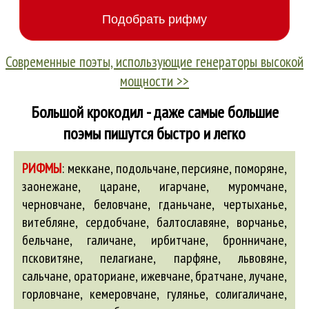
Современные поэты, использующие генераторы высокой
мощности >>
Большой крокодил - даже самые большие
поэмы пишутся быстро и легко
РИФМЫ
:
меккане, подольчане, персияне, поморяне,
заонежане, царане, игарчане, муромчане,
черновчане, беловчане, гданьчане, чертыханье,
витебляне, сердобчане, балтославяне, ворчанье,
бельчане, галичане, ирбитчане, бронничане,
псковитяне, пелагиане, парфяне, львовяне,
сальчане, ораториане, ижевчане, братчане, лучане,
горловчане, кемеровчане, гулянье, солигаличане,