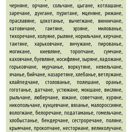
черняне, орчане, сольчане, цыгане, котлашане,
заречане, дунгане, пуритане, мценяне, рижане,
праславяне, цокотанье, вычегжане, винничане,
катовичане, гаитяне, эрзяне, милованье,
тихоречане, холуяне, рыляне, норильчане, керчане,
таитяне, харьковчане, вичужане, пированье,
могикане, киевляне, торопчане, сумчане,
каховчане, буевляне, иосифляне, зыряне, ладожане,
горьковчане, мурчанье, воркутяне, невельчане,
ячанье, бийчане, назаретяне, хлебанье, ветлужане,
клайпедчане, столованье, полешане, оранье,
гоготанье, датчане, устюжане, мокшане, висляне,
рыльчане, люберчане, южане, советчане, куряне,
никопольчане, кунцевчане, вязанье, малороссияне,
вологжане, белоречане, податаманье, гомельчане,
хлобыстанье, бендерчане, сестроречане, поляне,
крымчане, прокопчане, несториане, великолучане,