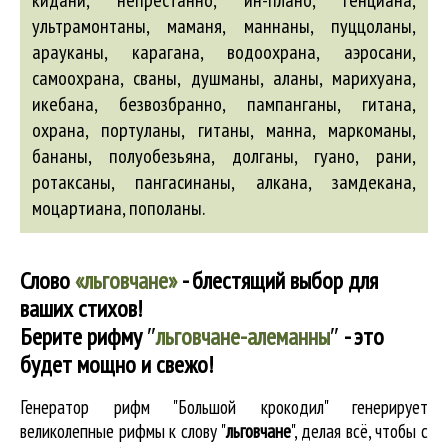
кидани, непрестанно, ин-плано, генциана,
ультрамонтаны, маманя, маннаны, пуццоланы,
арауканы
, карагана, водоохрана,
аэросани
,
самоохрана, сваны, душманы,
аланы
, марихуана,
икебана, безвозбранно, пампанганы, гитана,
охрана, портуланы, гитаны, манна, маркоманы,
бананы, полуобезьяна, долганы, гуано, рани,
ротаксаны, пангасинаны,
алкана
, замдекана,
моцартиана, пополаны.
Слово
«льговчане»
- блестящий выбор для
ваших стихов!
Берите рифму
″
льговчане-алеманны
″
- это
будет мощно и свежо!
Генератор рифм "Большой крокодил" генерирует
великолепные
рифмы к слову "
льговчане
"
, делая всё, чтобы с