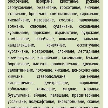
ростовчане, изборяне, квохтанье, ружане,
серпуховчане, ржевитяне, грохотанье, липчане,
старичане, брестчане, комсомольчане, киржачане,
лиепайчане, мазовшане, смоляне, павловчане,
волжане, спасчане, судакчане, сокольчане,
курильчане, парижане, израильтяне, пудожане,
тамбовчане, вилюйчане, шпынянье, нальчане,
кандалакшане, кривлянье, ессентучане,
курганчане, моздокчане, олончане, лестадиане,
кременчужане, каспийчане, козельчане, бужане,
боровичане, лаотяне, новокузнечане, древляне,
валентиниане, полочане, чиханье, демохристиане,
химчане, ставропольчане, раменчане,
кисловодчане, дмитровчане, варшавяне,
тобольчане, камышане, мидяне, маранье,
бузулукчане, ейчане, палешане, пресвитериане,
усольчане, полукафтанье, тираспольчане, сканье,
тагильчане, тавричане, тарусяне, иудеохристиане,