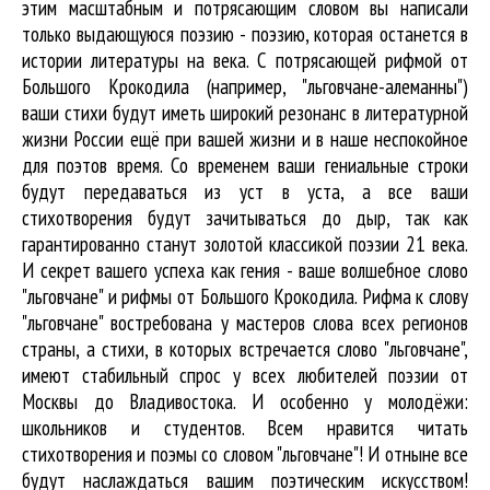
этим масштабным и потрясающим словом вы написали
только выдающуюся поэзию - поэзию, которая останется в
истории литературы на века. С потрясающей рифмой от
Большого Крокодила (например, "льговчане-алеманны")
ваши стихи будут иметь широкий резонанс в литературной
жизни России ещё при вашей жизни и в наше неспокойное
для поэтов время. Со временем ваши гениальные строки
будут передаваться из уст в уста, а все ваши
стихотворения будут зачитываться до дыр, так как
гарантированно станут золотой классикой поэзии 21 века.
И секрет вашего успеха как гения - ваше волшебное слово
"льговчане" и рифмы от Большого Крокодила. Рифма к слову
"льговчане" востребована у мастеров слова всех регионов
страны, а стихи, в которых встречается
слово "льговчане"
,
имеют стабильный спрос у всех любителей поэзии от
Москвы до Владивостока. И особенно у молодёжи:
школьников и студентов. Всем нравится читать
стихотворения и поэмы со словом "льговчане"! И отныне все
будут наслаждаться вашим поэтическим искусством!