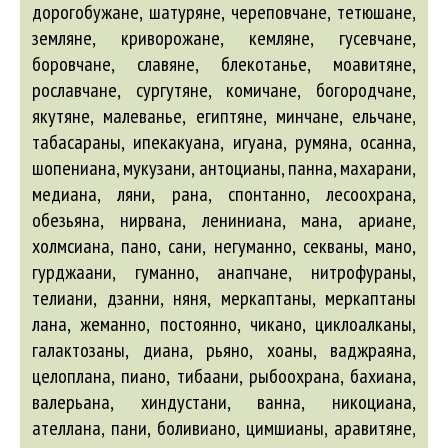
дорогобужане, шатуряне, череповчане, тетюшане,
земляне, криворожане, кемляне, гусевчане,
боровчане, славяне, блекотанье, моавитяне,
рославчане, сургутяне, комичане, богородчане,
якутяне, малеванье, египтяне, минчане, ельчане,
табасараны, ипекакуана, игуана, румяна, осанна,
шопениана, мукузани,
антоцианы
, панна, махарани,
медиана, ляни, рана, спонтанно, лесоохрана,
обезьяна, нирвана, лениниана, мана,
ариане
,
холмсиана, пано, сани, негуманно, секваны, мано,
гурджаани, гуманно,
анапчане
, нитрофураны,
телиани, дзанни, няня, меркаптаны, меркаптаны
лана, жеманно, постоянно, чикано, циклоалканы,
галактозаны, диана, рьяно, хоаны, ваджраяна,
целоплана, пиано, тибаани, рыбоохрана, бахиана,
валерьана, хиндустани, ванна, никоциана,
ателлана
, пани, боливиано, цимшианы,
аравитяне
,