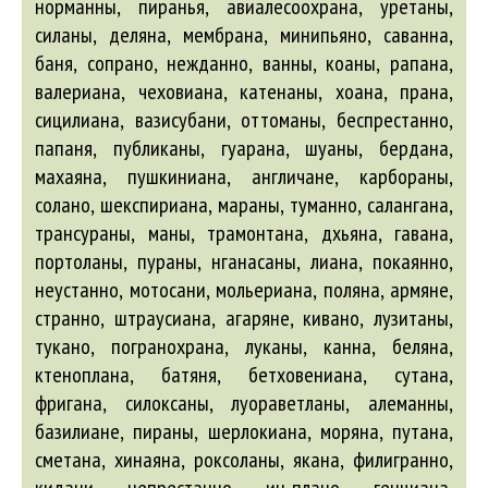
норманны, пиранья,
авиалесоохрана
, уретаны,
силаны, деляна, мембрана, минипьяно, саванна,
баня, сопрано, нежданно, ванны, коаны, рапана,
валериана, чеховиана, катенаны, хоана, прана,
сицилиана, вазисубани, оттоманы, беспрестанно,
папаня, публиканы, гуарана, шуаны, бердана,
махаяна, пушкиниана,
англичане
, карбораны,
солано, шекспириана, мараны, туманно, салангана,
трансураны, маны, трамонтана, дхьяна, гавана,
портоланы, пураны, нганасаны, лиана, покаянно,
неустанно, мотосани, мольериана, поляна,
армяне
,
странно, штраусиана,
агаряне
, кивано, лузитаны,
тукано, погранохрана, луканы, канна, беляна,
ктеноплана, батяня, бетховениана, сутана,
фригана, силоксаны, луораветланы,
алеманны
,
базилиане
, пираны, шерлокиана, моряна, путана,
сметана, хинаяна, роксоланы, якана, филигранно,