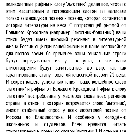
великолепные
рифмы к слову "
льготник
"
, делая всё, чтобы с
этим масштабным и потрясающим словом вы написали
только выдающуюся поэзию - поэзию, которая останется в
истории литературы на века. С потрясающей рифмой от
Большого Крокодила (например, "льготник-болотник") ваши
стихи будут иметь широкий резонанс в литературной
жизни России ещё при вашей жизни и в наше неспокойное
для поэтов время. Со временем ваши гениальные строки
будут передаваться из уст в уста, а все ваши
стихотворения будут зачитываться до дыр, так как
гарантированно станут золотой классикой поэзии 21 века.
И секрет вашего успеха как гения - ваше волшебное слово
"льготник" и рифмы от Большого Крокодила. Рифма к слову
"льготник" востребована у мастеров слова всех регионов
страны, а стихи, в которых встречается
слово "льготник"
,
имеют стабильный спрос у всех любителей поэзии от
Москвы до Владивостока. И особенно у молодёжи:
школьников и студентов. Всем нравится читать
стихотворения и поэмы со словом "льготник"! И отныне все