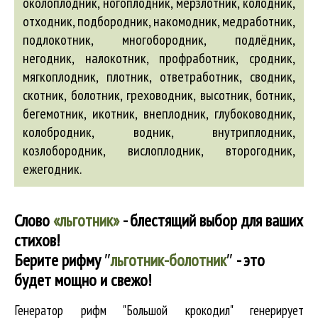
околоплодник, ногоплодник, мерзлотник, колодник,
отходник, подбородник, накомодник, медработник,
подлокотник, многобородник, подлёдник,
негодник, налокотник, профработник, сродник,
мягкоплодник, плотник, ответработник, сводник,
скотник,
болотник
,
греховодник
,
высотник
,
ботник
,
бегемотник
,
икотник
,
внеплодник
,
глубоководник
,
колобродник
,
водник
,
внутриплодник
,
козлобородник
,
вислоплодник
,
второгодник
,
ежегодник
.
Слово
«льготник»
- блестящий выбор для ваших
стихов!
Берите рифму
″
льготник-болотник
″
- это
будет мощно и свежо!
Генератор рифм "Большой крокодил" генерирует