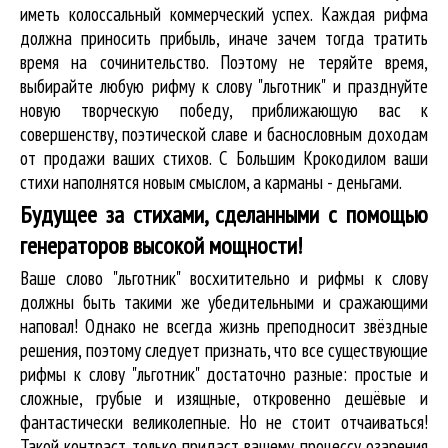
иметь колоссальный коммерческий успех. Каждая рифма
должна приносить прибыль, иначе зачем тогда тратить
время на сочинительство. Поэтому не теряйте время,
выбирайте любую рифму к слову "льготник" и празднуйте
новую творческую победу, приближающую вас к
совершенству, поэтической славе и баснословным доходам
от продажи ваших стихов. С Большим Крокодилом ваши
стихи наполнятся новым смыслом, а карманы - деньгами.
Будущее за стихами, сделанными с помощью
генераторов высокой мощности!
Ваше слово "льготник" восхитительно и рифмы к слову
должны быть такими же убедительными и сражающими
наповал! Однако не всегда жизнь преподносит звёздные
решения, поэтому следует признать, что все существующие
рифмы к слову "льготник" достаточно разные: простые и
сложные, грубые и изящные, откровенно дешёвые и
фантастически великолепные. Но не стоит отчаиваться!
Такой контраст только придаст вашему процессу озарения