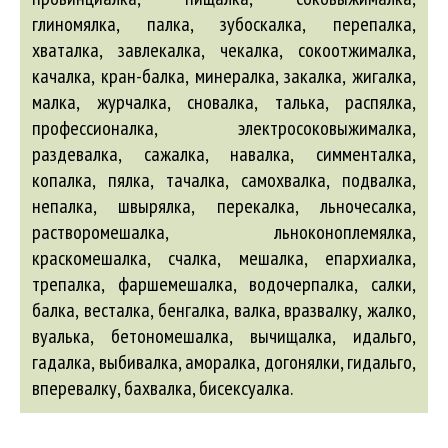
глиномялка, палка, зубоскалка, перепалка,
хваталка, завлекалка, чекалка, сокоотжималка,
качалка, кран-балка, минералка, закалка, жигалка,
малка, журчалка, сновалка, талька, распялка,
профессионалка, электросоковыжималка,
раздевалка, сажалка, навалка, симменталка,
копалка, пялка, тачалка, самохвалка, подвалка,
непалка, швырялка, перекалка, льночесалка,
растворомешалка, льноконоплемялка,
краскомешалка, счалка, мешалка, епархиалка,
трепалка, фаршемешалка,
водочерпалка
, салки,
балка
,
весталка
,
бенгалка
,
валка
,
вразвалку
, жалко,
вуалька
,
бетономешалка
,
вычищалка
, идальго,
гадалка
,
выбивалка
,
аморалка
, догонялки, гидальго,
вперевалку
,
бахвалка
,
бисексуалка
.