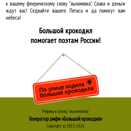
к вашему феерическому слову "льномялка". Слава и деньги
ждут вас! Седлайте вашего Пегаса и да помогут вам
небеса!
Большой крокодил
помогает поэтам России!
Рифмы к слову "льномялка"
Генератор рифм «Большой крокодил»
Copyright © 2013-2026