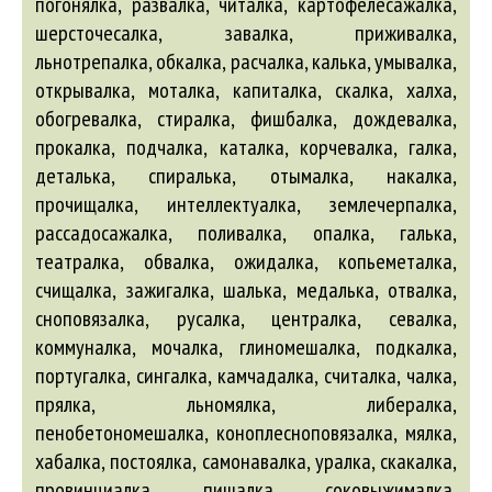
погонялка, развалка, читалка, картофелесажалка,
шерсточесалка, завалка, приживалка,
льнотрепалка, обкалка, расчалка, калька, умывалка,
открывалка, моталка, капиталка, скалка, халха,
обогревалка, стиралка, фишбалка, дождевалка,
прокалка, подчалка, каталка, корчевалка, галка,
деталька, спиралька, отымалка, накалка,
прочищалка, интеллектуалка, землечерпалка,
рассадосажалка, поливалка, опалка, галька,
театралка, обвалка, ожидалка, копьеметалка,
счищалка, зажигалка, шалька, медалька, отвалка,
сноповязалка, русалка, централка, севалка,
коммуналка, мочалка, глиномешалка, подкалка,
португалка, сингалка, камчадалка, считалка, чалка,
прялка, льномялка, либералка,
пенобетономешалка, коноплесноповязалка, мялка,
хабалка, постоялка, самонавалка, уралка, скакалка,
провинциалка, пищалка, соковыжималка,