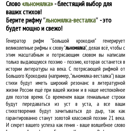
Слово
«льномялка»
- блестящий выбор для
ваших стихов!
Берите рифму
″
льномялка-весталка
″
- это
будет мощно и свежо!
Генератор рифм "Большой крокодил" генерирует
великолепные
рифмы к слову "
льномялка
"
, делая всё, чтобы с
этим масштабным и потрясающим словом вы написали
только выдающуюся поэзию - поэзию, которая останется в
истории литературы на века. С потрясающей рифмой от
Большого Крокодила (например, "льномялка-весталка") ваши
стихи будут иметь широкий резонанс в литературной
жизни России ещё при вашей жизни и в наше неспокойное
для поэтов время. Со временем ваши гениальные строки
будут передаваться из уст в уста, а все ваши
стихотворения будут зачитываться до дыр, так как
гарантированно станут золотой классикой поэзии 21 века.
И секрет вашего успеха как гения - ваше волшебное слово