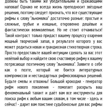
должны быть такими же убедительными и сражающими
наповал! Однако не всегда жизнь преподносит звёздные
решения, поэтому следует признать, что все существующие
рифмы к слову "льномялка" достаточно разные: простые и
сложные, грубые и изящные, откровенно дешёвые и
фантастически великолепные. Но не стоит отчаиваться!
Такой контраст только придаст вашему процессу озарения
мощный творческий запал, в результате которого у вас
может родиться новая и грандиозная стихотворная строка.
Просто предоставьте вашей интуиции сделать за вас этот
нелёгкий выбор и найдите свою счастливую рифму к вашему
потрясающе поэтичному слову "льномялка". Заявите о себе
как о поэте, который не боится литературных
компромиссов и нестандартных рифмословарных решений.
Будьте смелы и отважны! Большой крокодил - генератор
рифм нового поколения - помогает раскрыть ваш
феноменальный талант и даёт вам все инструменты для
поиска рифм
к любым вашим словам, в том числе - здесь и
сейчас! - дарит вам поистине судьбоносные для вас рифмы