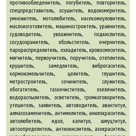
противообледенитель, погубитель, повторитель,
спецпредставитель, осушитель, водоизмеритель,
умножитель, мотолюбитель, насекомоуловитель,
маслоизготовитель, машиностроитель, уравнитель,
судоводитель, увлажнитель, подкислитель,
сосудохранитель, обольститель, очернитель,
парораспределитель, охладитель, кровосмеситель,
мягчитель, первоучитель, поручитель, отеплитель,
крушитель, замедлитель, виброгаситель,
кормоизмельчитель, целитель, глушитель,
метростроитель, сочинитель, служитель,
обогатитель, газоочиститель, озеленитель,
водораспылитель, осветитель, громкоговоритель,
утешитель, заявитель,
автоводитель
,
авантитул
,
алмазозаменитель
,
антимелитель
,
анилокраситель
,
автолюбитель
, идол, капитул, шмуцтитул,
автоопределитель
,
антиокислитель
,
азокраситель
,