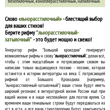
безопилочный
,
коноплерасстилочный
,
напилочный
.
Слово
«льнорасстилочный»
- блестящий выбор
для ваших стихов!
Берите рифму
″
льнорасстилочный-
затылочный
″
- это будет мощно и свежо!
Генератор рифм "Большой крокодил" генерирует
великолепные
рифмы к слову "
льнорасстилочный
"
, делая всё,
чтобы с этим масштабным и потрясающим словом вы
написали только выдающуюся поэзию - поэзию, которая
останется в истории литературы на века. С потрясающей
рифмой от Большого Крокодила (например,
"льнорасстилочный-затылочный") ваши стихи будут иметь
широкий резонанс в литературной жизни России ещё при
вашей жизни и в наше неспокойное для поэтов время. Со
временем ваши гениальные строки будут передаваться из
уст в уста, а все ваши стихотворения будут зачитываться