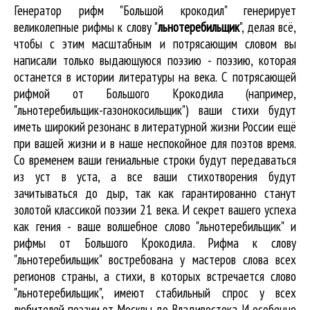
Генератор рифм "Большой крокодил" генерирует
великолепные
рифмы к слову "
льнотеребильщик
"
, делая всё,
чтобы с этим масштабным и потрясающим словом вы
написали только выдающуюся поэзию - поэзию, которая
останется в истории литературы на века. С потрясающей
рифмой от Большого Крокодила (например,
"льнотеребильщик-газонокосильщик") ваши стихи будут
иметь широкий резонанс в литературной жизни России ещё
при вашей жизни и в наше неспокойное для поэтов время.
Со временем ваши гениальные строки будут передаваться
из уст в уста, а все ваши стихотворения будут
зачитываться до дыр, так как гарантированно станут
золотой классикой поэзии 21 века. И секрет вашего успеха
как гения - ваше волшебное слово "льнотеребильщик" и
рифмы от Большого Крокодила. Рифма к слову
"льнотеребильщик" востребована у мастеров слова всех
регионов страны, а стихи, в которых встречается
слово
"льнотеребильщик"
, имеют стабильный спрос у всех
любителей поэзии от Москвы до Владивостока. И особенно