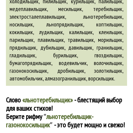
холодильщик, пилильщик, курильщик, палильщик,
медеплавильщик, месильщик, теребильщик,
электросталеплавильщик, льнотеребильщик,
носильщик, льнопрядильщик, коптильщик,
кокильщик, лудильщик, калильщик, клеильщик,
парильщик, плавильщик, травильщик, морильщик,
прядильщик,
дубильщик
,
давильщик
,
гранильщик
,
гладильщик
,
бурильщик
,
гвоздильщик
,
бумагопрядильщик
,
водевильчик
,
волочильщик
,
газонокосильщик
,
дробильщик
,
золотильщик
,
автомобильчик
,
алмазогранильщик
,
ворсильщик
.
Слово
«льнотеребильщик»
- блестящий выбор
для ваших стихов!
Берите рифму
″
льнотеребильщик-
газонокосильщик
″
- это будет мощно и свежо!