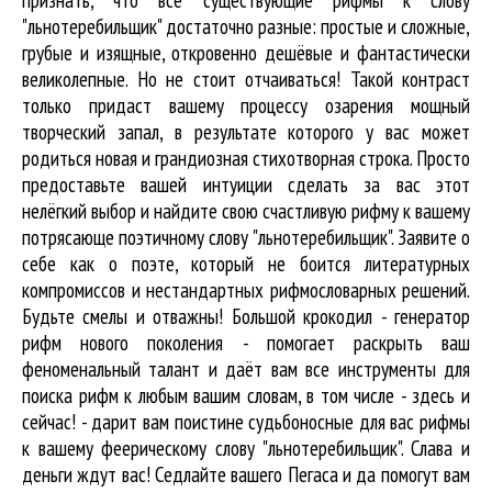
"льнотеребильщик" достаточно разные: простые и сложные,
грубые и изящные, откровенно дешёвые и фантастически
великолепные. Но не стоит отчаиваться! Такой контраст
только придаст вашему процессу озарения мощный
творческий запал, в результате которого у вас может
родиться новая и грандиозная стихотворная строка. Просто
предоставьте вашей интуиции сделать за вас этот
нелёгкий выбор и найдите свою счастливую рифму к вашему
потрясающе поэтичному слову "льнотеребильщик". Заявите о
себе как о поэте, который не боится литературных
компромиссов и нестандартных рифмословарных решений.
Будьте смелы и отважны! Большой крокодил - генератор
рифм нового поколения - помогает раскрыть ваш
феноменальный талант и даёт вам все инструменты для
поиска рифм
к любым вашим словам, в том числе - здесь и
сейчас! - дарит вам поистине судьбоносные для вас рифмы
к вашему феерическому слову "льнотеребильщик". Слава и
деньги ждут вас! Седлайте вашего Пегаса и да помогут вам