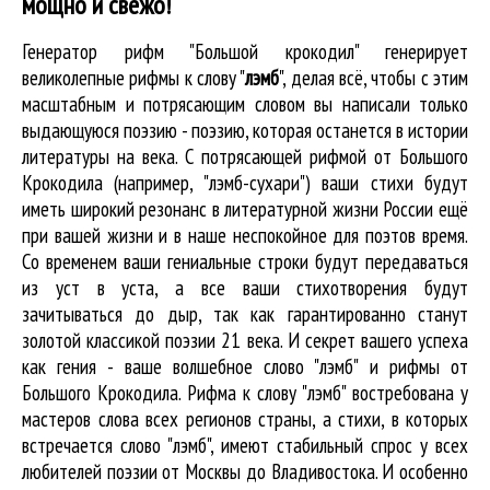
мощно и свежо!
Генератор рифм "Большой крокодил" генерирует
великолепные
рифмы к слову "
лэмб
"
, делая всё, чтобы с этим
масштабным и потрясающим словом вы написали только
выдающуюся поэзию - поэзию, которая останется в истории
литературы на века. С потрясающей рифмой от Большого
Крокодила (например, "лэмб-сухари") ваши стихи будут
иметь широкий резонанс в литературной жизни России ещё
при вашей жизни и в наше неспокойное для поэтов время.
Со временем ваши гениальные строки будут передаваться
из уст в уста, а все ваши стихотворения будут
зачитываться до дыр, так как гарантированно станут
золотой классикой поэзии 21 века. И секрет вашего успеха
как гения - ваше волшебное слово "лэмб" и рифмы от
Большого Крокодила. Рифма к слову "лэмб" востребована у
мастеров слова всех регионов страны, а стихи, в которых
встречается
слово "лэмб"
, имеют стабильный спрос у всех
любителей поэзии от Москвы до Владивостока. И особенно