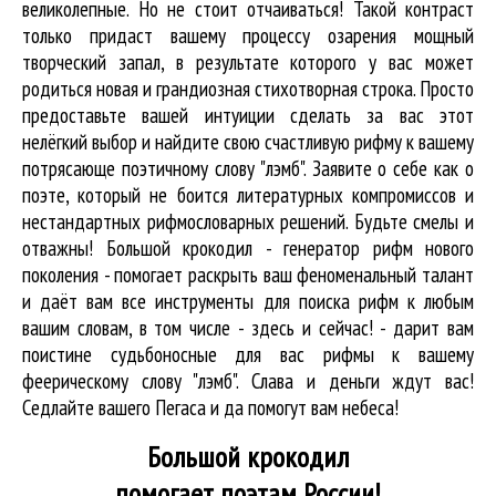
великолепные. Но не стоит отчаиваться! Такой контраст
только придаст вашему процессу озарения мощный
творческий запал, в результате которого у вас может
родиться новая и грандиозная стихотворная строка. Просто
предоставьте вашей интуиции сделать за вас этот
нелёгкий выбор и найдите свою счастливую рифму к вашему
потрясающе поэтичному слову "лэмб". Заявите о себе как о
поэте, который не боится литературных компромиссов и
нестандартных рифмословарных решений. Будьте смелы и
отважны! Большой крокодил - генератор рифм нового
поколения - помогает раскрыть ваш феноменальный талант
и даёт вам все инструменты для
поиска рифм
к любым
вашим словам, в том числе - здесь и сейчас! - дарит вам
поистине судьбоносные для вас рифмы к вашему
феерическому слову "лэмб". Слава и деньги ждут вас!
Седлайте вашего Пегаса и да помогут вам небеса!
Большой крокодил
помогает поэтам России!