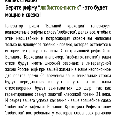
ваших стихов!
Берите рифму
″
любисток-пистик
″
- это будет
мощно и свежо!
Генератор рифм "Большой крокодил" генерирует
великолепные
рифмы к слову "
любисток
"
, делая всё, чтобы с
этим масштабным и потрясающим словом вы написали
только выдающуюся поэзию - поэзию, которая останется в
истории литературы на века. С потрясающей рифмой от
Большого Крокодила (например, "любисток-пистик") ваши
стихи будут иметь широкий резонанс в литературной
жизни России ещё при вашей жизни и в наше неспокойное
для поэтов время. Со временем ваши гениальные строки
будут передаваться из уст в уста, а все ваши
стихотворения будут зачитываться до дыр, так как
гарантированно станут золотой классикой поэзии 21 века.
И секрет вашего успеха как гения - ваше волшебное слово
"любисток" и рифмы от Большого Крокодила. Рифма к слову
"любисток" востребована у мастеров слова всех регионов