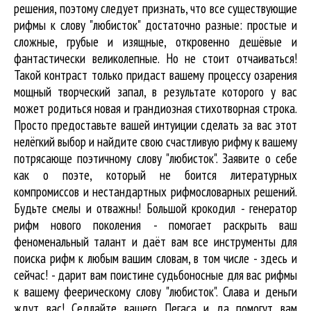
решения, поэтому следует признать, что все существующие
рифмы к слову "любисток" достаточно разные: простые и
сложные, грубые и изящные, откровенно дешёвые и
фантастически великолепные. Но не стоит отчаиваться!
Такой контраст только придаст вашему процессу озарения
мощный творческий запал, в результате которого у вас
может родиться новая и грандиозная стихотворная строка.
Просто предоставьте вашей интуиции сделать за вас этот
нелёгкий выбор и найдите свою счастливую рифму к вашему
потрясающе поэтичному слову "любисток". Заявите о себе
как о поэте, который не боится литературных
компромиссов и нестандартных рифмословарных решений.
Будьте смелы и отважны! Большой крокодил - генератор
рифм нового поколения - помогает раскрыть ваш
феноменальный талант и даёт вам все инструменты для
поиска рифм
к любым вашим словам, в том числе - здесь и
сейчас! - дарит вам поистине судьбоносные для вас рифмы
к вашему феерическому слову "любисток". Слава и деньги
ждут вас! Седлайте вашего Пегаса и да помогут вам