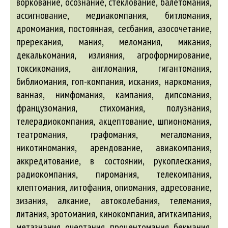
балетомания
,
ассигнование
, медиакомпания, битломания,
дромомания, постоянная, сесбания,
азосочетание
,
пререкания, мания, меломания, микания,
декалькомания, излияния,
агроформирование
,
токсикомания,
англомания
, гигантомания,
библиомания, гоп-компания, искания, наркомания,
ванная, нимфомания, кампания, дипсомания,
французомания, стихомания, полузнания,
телерадиокомпания,
акцептование
, шпиономания,
театромания, графомания, мегаломания,
никотиномания,
арендование
,
авиакомпания
,
аккредитование
, в состоянии, рукоплескания,
радиокомпания, пиромания, телекомпания,
клептомания, литофания, опиомания,
адресование
,
зизания,
алкание
,
автоколебания
, телемания,
литания, эротомания, кинокомпания,
агиткампания
,
метазнания, очертания, процентомания,
бекмания
,