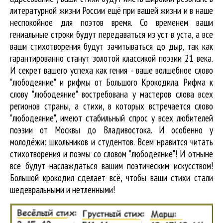
литературной жизни России ещё при вашей жизни и в наше
неспокойное для поэтов время. Со временем ваши
гениальные строки будут передаваться из уст в уста, а все
ваши стихотворения будут зачитываться до дыр, так как
гарантированно станут золотой классикой поэзии 21 века.
И секрет вашего успеха как гения - ваше волшебное слово
"любодеяние" и рифмы от Большого Крокодила. Рифма к
слову "любодеяние" востребована у мастеров слова всех
регионов страны, а стихи, в которых встречается
слово
"любодеяние"
, имеют стабильный спрос у всех любителей
поэзии от Москвы до Владивостока. И особенно у
молодёжи: школьников и студентов. Всем нравится читать
стихотворения и поэмы со словом "любодеяние"! И отныне
все будут наслаждаться вашим поэтическим искусством!
Большой крокодил cделает всё, чтобы ваши стихи стали
шедевральными и нетленными!