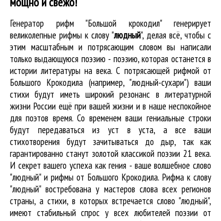
мощно и свежо!
Генератор рифм "Большой крокодил" генерирует
великолепные
рифмы к слову "
людный
"
, делая всё, чтобы с
этим масштабным и потрясающим словом вы написали
только выдающуюся поэзию - поэзию, которая останется в
истории литературы на века. С потрясающей рифмой от
Большого Крокодила (например, "людный-сухари") ваши
стихи будут иметь широкий резонанс в литературной
жизни России ещё при вашей жизни и в наше неспокойное
для поэтов время. Со временем ваши гениальные строки
будут передаваться из уст в уста, а все ваши
стихотворения будут зачитываться до дыр, так как
гарантированно станут золотой классикой поэзии 21 века.
И секрет вашего успеха как гения - ваше волшебное слово
"людный" и рифмы от Большого Крокодила. Рифма к слову
"людный" востребована у мастеров слова всех регионов
страны, а стихи, в которых встречается
слово "людный"
,
имеют стабильный спрос у всех любителей поэзии от