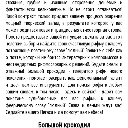
сложные, грубые и изящные, откровенно дешёвые и
фантастически великолепные. Но не стоит отчаиваться!
Такой контраст только придаст вашему процессу озарения
мощный творческий запал, в результате которого у вас
может родиться новая и грандиозная стихотворная строка.
Просто предоставьте вашей интуиции сделать за вас этот
нелёгкий выбор и найдите свою счастливую рифму к вашему
потрясающе поэтичному слову "людный". Заявите о себе как
о поэте, который не боится литературных компромиссов и
нестандартных рифмословарных решений. Будьте смелы и
отважны! Большой крокодил - генератор рифм нового
поколения - помогает раскрыть ваш феноменальный талант
и даёт вам все инструменты для
поиска рифм
к любым
вашим словам, в том числе - здесь и сейчас! - дарит вам
поистине судьбоносные для вас рифмы к вашему
феерическому слову "людный". Слава и деньги ждут вас!
Седлайте вашего Пегаса и да помогут вам небеса!
Большой крокодил