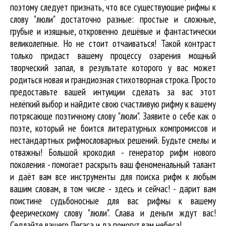
поэтому следует признать, что все существующие рифмы к
слову "люли" достаточно разные: простые и сложные,
грубые и изящные, откровенно дешёвые и фантастически
великолепные. Но не стоит отчаиваться! Такой контраст
только придаст вашему процессу озарения мощный
творческий запал, в результате которого у вас может
родиться новая и грандиозная стихотворная строка. Просто
предоставьте вашей интуиции сделать за вас этот
нелёгкий выбор и найдите свою счастливую рифму к вашему
потрясающе поэтичному слову "люли". Заявите о себе как о
поэте, который не боится литературных компромиссов и
нестандартных рифмословарных решений. Будьте смелы и
отважны! Большой крокодил - генератор рифм нового
поколения - помогает раскрыть ваш феноменальный талант
и даёт вам все инструменты для
поиска рифм
к любым
вашим словам, в том числе - здесь и сейчас! - дарит вам
поистине судьбоносные для вас рифмы к вашему
феерическому слову "люли". Слава и деньги ждут вас!
Седлайте вашего Пегаса и да помогут вам небеса!