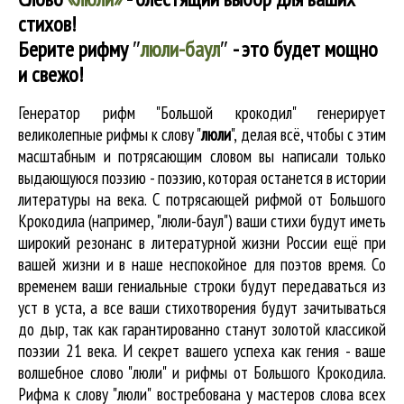
стихов!
Берите рифму
″
люли-баул
″
- это будет мощно
и свежо!
Генератор рифм "Большой крокодил" генерирует
великолепные
рифмы к слову "
люли
"
, делая всё, чтобы с этим
масштабным и потрясающим словом вы написали только
выдающуюся поэзию - поэзию, которая останется в истории
литературы на века. С потрясающей рифмой от Большого
Крокодила (например, "люли-баул") ваши стихи будут иметь
широкий резонанс в литературной жизни России ещё при
вашей жизни и в наше неспокойное для поэтов время. Со
временем ваши гениальные строки будут передаваться из
уст в уста, а все ваши стихотворения будут зачитываться
до дыр, так как гарантированно станут золотой классикой
поэзии 21 века. И секрет вашего успеха как гения - ваше
волшебное слово "люли" и рифмы от Большого Крокодила.
Рифма к слову "люли" востребована у мастеров слова всех