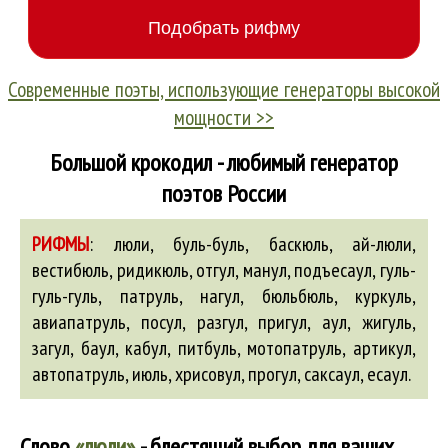
Современные поэты, использующие генераторы высокой
мощности >>
Большой крокодил - любимый генератор
поэтов России
РИФМЫ
:
люли,
буль-буль
,
баскюль
,
ай-люли
,
вестибюль
, ридикюль, отгул, манул, подъесаул,
гуль-
гуль-гуль
, патруль, нагул,
бюльбюль
, куркуль,
авиапатруль
, посул, разгул, пригул,
аул
,
жигуль
,
загул
,
баул
, кабул, питбуль, мотопатруль,
артикул
,
автопатруль
,
июль
, хрисовул, прогул, саксаул,
есаул
.
Слово
«люли»
- блестящий выбор для ваших