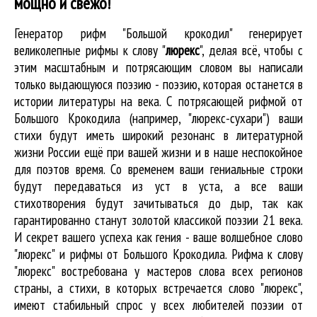
мощно и свежо!
Генератор рифм "Большой крокодил" генерирует
великолепные
рифмы к слову "
люрекс
"
, делая всё, чтобы с
этим масштабным и потрясающим словом вы написали
только выдающуюся поэзию - поэзию, которая останется в
истории литературы на века. С потрясающей рифмой от
Большого Крокодила (например, "люрекс-сухари") ваши
стихи будут иметь широкий резонанс в литературной
жизни России ещё при вашей жизни и в наше неспокойное
для поэтов время. Со временем ваши гениальные строки
будут передаваться из уст в уста, а все ваши
стихотворения будут зачитываться до дыр, так как
гарантированно станут золотой классикой поэзии 21 века.
И секрет вашего успеха как гения - ваше волшебное слово
"люрекс" и рифмы от Большого Крокодила. Рифма к слову
"люрекс" востребована у мастеров слова всех регионов
страны, а стихи, в которых встречается
слово "люрекс"
,
имеют стабильный спрос у всех любителей поэзии от