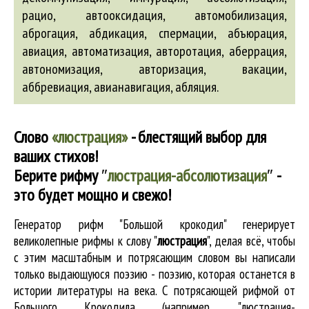
рацио,
автооксидация
,
автомобилизация
,
аброгация
,
абдикация
, спермации,
абъюрация
,
авиация
,
автоматизация
,
авторотация
,
аберрация
,
автономизация
,
авторизация
, вакации,
аббревиация
,
авианавигация
,
абляция
.
Слово
«люстрация»
- блестящий выбор для
ваших стихов!
Берите рифму
″
люстрация-абсолютизация
″
-
это будет мощно и свежо!
Генератор рифм "Большой крокодил" генерирует
великолепные
рифмы к слову "
люстрация
"
, делая всё, чтобы
с этим масштабным и потрясающим словом вы написали
только выдающуюся поэзию - поэзию, которая останется в
истории литературы на века. С потрясающей рифмой от
Большого Крокодила (например, "люстрация-