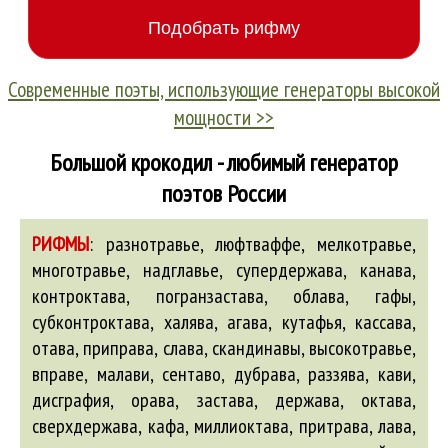
Современные поэты, использующие генераторы высокой
мощности >>
Большой крокодил - любимый генератор
поэтов России
РИФМЫ
:
разнотравье, люфтваффе, мелкотравье,
многотравье, надглавье, супердержава, канава,
контроктава, погранзастава, облава,
гафы
,
субконтроктава, халява,
агава
, кутафья, кассава,
отава, приправа, слава, скандинавы,
высокотравье
,
вправе
, малави, сентаво,
дубрава
, раззява,
кави
,
дисграфия
, орава,
застава
,
держава
, октава,
сверхдержава, кафа, миллиоктава, притрава, лава,