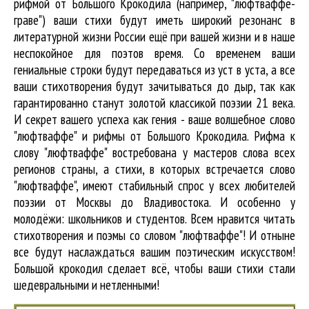
рифмой от Большого Крокодила (например, "люфтваффе-
граве") ваши стихи будут иметь широкий резонанс в
литературной жизни России ещё при вашей жизни и в наше
неспокойное для поэтов время. Со временем ваши
гениальные строки будут передаваться из уст в уста, а все
ваши стихотворения будут зачитываться до дыр, так как
гарантированно станут золотой классикой поэзии 21 века.
И секрет вашего успеха как гения - ваше волшебное слово
"люфтваффе" и рифмы от Большого Крокодила. Рифма к
слову "люфтваффе" востребована у мастеров слова всех
регионов страны, а стихи, в которых встречается
слово
"люфтваффе"
, имеют стабильный спрос у всех любителей
поэзии от Москвы до Владивостока. И особенно у
молодёжи: школьников и студентов. Всем нравится читать
стихотворения и поэмы со словом "люфтваффе"! И отныне
все будут наслаждаться вашим поэтическим искусством!
Большой крокодил cделает всё, чтобы ваши стихи стали
шедевральными и нетленными!