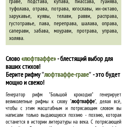
граве
, подстава, купава, пиассава,
гуайява
,
туфолава, отрава, потрава, югославы,
ин-октаво
,
зарукавье
, куявы, телави, равви, расправа,
густотравье
, пава, переправа, шалава, оправа,
саперави,
забава
, моурави, протрава, управа,
холява.
Слово
«люфтваффе»
- блестящий выбор для
ваших стихов!
Берите рифму
″
люфтваффе-граве
″
- это будет
мощно и свежо!
Генератор рифм "Большой крокодил" генерирует
великолепные
рифмы к слову "
люфтваффе
"
, делая всё,
чтобы с этим масштабным и потрясающим словом вы
написали только выдающуюся поэзию - поэзию, которая
останется в истории литературы на века. С потрясающей