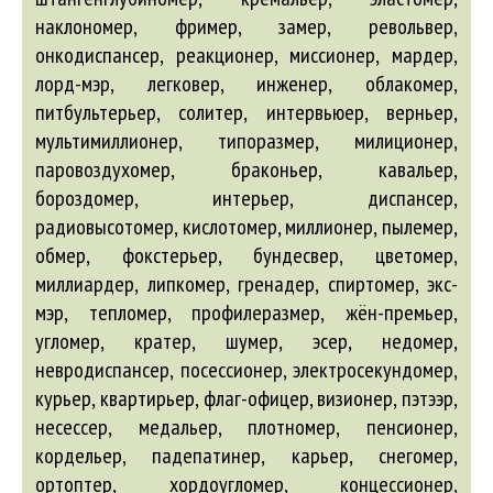
наклономер, фример, замер, револьвер,
онкодиспансер, реакционер, миссионер, мардер,
лорд-мэр, легковер, инженер, облакомер,
питбультерьер, солитер, интервьюер, верньер,
мультимиллионер, типоразмер, милиционер,
паровоздухомер, браконьер, кавальер,
бороздомер, интерьер, диспансер,
радиовысотомер, кислотомер, миллионер, пылемер,
обмер, фокстерьер, бундесвер, цветомер,
миллиардер, липкомер, гренадер, спиртомер, экс-
мэр, тепломер, профилеразмер, жён-премьер,
угломер, кратер, шумер, эсер, недомер,
невродиспансер, посессионер, электросекундомер,
курьер, квартирьер, флаг-офицер, визионер, пэтээр,
несессер, медальер, плотномер, пенсионер,
кордельер, падепатинер, карьер, снегомер,
ортоптер, хордоугломер, концессионер,