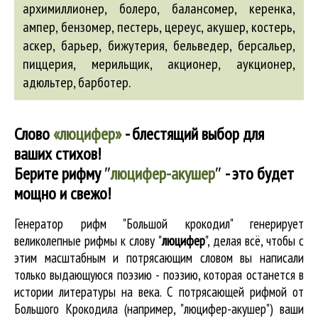
архимиллионер
,
болеро
,
балансомер
, керенка,
ампер
,
бензомер
, пестерь, цереус,
акушер
, костерь,
аскер
,
барьер
,
бижутерия
,
бельведер
,
берсальер
,
пиццерия, мерильщик,
акционер
,
аукционер
,
адюльтер
,
барботер
.
Слово
«люцифер»
- блестящий выбор для
ваших стихов!
Берите рифму
″
люцифер-акушер
″
- это будет
мощно и свежо!
Генератор рифм "Большой крокодил" генерирует
великолепные
рифмы к слову "
люцифер
"
, делая всё, чтобы с
этим масштабным и потрясающим словом вы написали
только выдающуюся поэзию - поэзию, которая останется в
истории литературы на века. С потрясающей рифмой от
Большого Крокодила (например, "люцифер-акушер") ваши