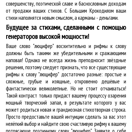
совершенству, поэтической славе и баснословным доходам
от продажи ваших стихов. С Большим Крокодилом ваши
стихи наполнятся новым смыслом, а карманы - деньгами.
Будущее за стихами, сделанными с помощью
генераторов высокой мощности!
Ваше слово "люцифер" восхитительно и рифмы к слову
должны быть такими же убедительными и сражающими
наповал! Однако не всегда жизнь преподносит звёздные
решения, поэтому следует признать, что все существующие
рифмы к слову "люцифер" достаточно разные: простые и
сложные, грубые и изящные, откровенно дешёвые и
фантастически великолепные. Но не стоит отчаиваться!
Такой контраст только придаст вашему процессу озарения
мощный творческий запал, в результате которого у вас
может родиться новая и грандиозная стихотворная строка.
Просто предоставьте вашей интуиции сделать за вас этот
нелёгкий выбор и найдите свою счастливую рифму к вашему
потрясающе поэтичному слову "люцифер". Заявите о себе