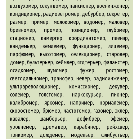
воздухомер, секундомер, пансионер, военинженер,
кондиционер, радиоветромер, дебурбер, секретер,
размер, пример, молокомер, водомер, маловер,
бревномер, промер, позиционер, глубомер,
стационер, камергер, координатомер, пленэр,
вандемьер, землемер, функционер, лицемер,
парфюмер, высотомер, селекционер, старовер,
домер, бультерьер, хеймвер, ягдтерьер, фаланстер,
осадкомер, шумомер, фужер, ростомер,
светодальномер, трансфер, невер, радиоинженер,
ультрареволюционер, комиссионер, декувер,
солемер, толстомер, наркокурьер, пионер,
калибромер, яркомер, например, нормалемер,
скоростемер, брюмер, частотомер, газомер, эклер,
кавалер, шамберьер, дефибрер, эфемер,
уровнемер, дромадер, карабинер, рейхсвер,
тонкомер, дождемер, модельер, флибустьер,