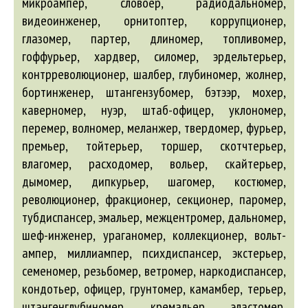
микроампер, словоер, радиодальномер,
видеоинженер, орнитоптер, коррупционер,
глазомер, партер, длиномер, топливомер,
гоффурьер, хардвер, силомер, эрдельтерьер,
контрреволюционер, шалбер, глубиномер, жолнер,
бортинженер, штангензубомер, бэтээр, мохер,
каверномер, нуэр, штаб-офицер, уклономер,
перемер, волномер, меланжер, твердомер, фурьер,
премьер, тойтерьер, торшер, скотчтерьер,
влагомер, расходомер, вольер, скайтерьер,
дымомер, дипкурьер, шагомер, костюмер,
революционер, фракционер, секционер, паромер,
тубдиспансер, эмальер, межцентромер, дальномер,
шеф-инженер, ураганомер, коллекционер, вольт-
ампер, миллиампер, психдиспансер, экстерьер,
семеномер, резьбомер, ветромер, наркодиспансер,
кондотьер, офицер, грунтомер, камамбер, терьер,
штангенглубиномер, кремальер, эластомер,