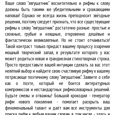
Ваше слово "лягушатник" восхитительно и рифмы к слову
должны быть такими же убедительными и сражающими
наповал! Однако не всегда жизнь преподносит звёздные
решения, поэтому следует признать, что все существующие
рифмы к слову "лягушатник" достаточно разные: простые и
сложные, грубые и изящные, откровенно дешёвые и
фантастически великолепные. Но не стоит отчаиваться!
Такой контраст только придаст вашему процессу озарения
мощный творческий запал, в результате которого у вас
может родиться новая и грандиозная стихотворная строка.
Просто предоставьте вашей интуиции сделать за вас этот
нелёгкий выбор и найдите свою счастливую рифму к вашему
потрясающе поэтичному слову "лягушатник". Заявите о себе
как о поэте, который не боится литературных
компромиссов и нестандартных рифмословарных решений.
Будьте смелы и отважны! Большой крокодил - генератор
рифм нового поколения - помогает раскрыть ваш
феноменальный талант и даёт вам все инструменты для
поиска рифм
к любым вашим словам, в том числе - здесь и