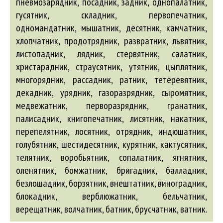
пневмозарядник, посадник, задник, однопалатник,
гусятник, складник, первопечатник,
одномандатник, мышатник, десятник, камчатник,
хлопчатник, продотрядник, развратник, львятник,
листопадник, лядник, стервятник, салатник,
христарадник, страусятник, утятник, цыплятник,
многорядник, рассадник, ратник, тетеревятник,
декадник, урядник, газоразрядник, сыромятник,
медвежатник, перворазрядник, гранатник,
палисадник, книгопечатник, лисятник, накатник,
перепелятник, лосятник, отрядник, индюшатник,
голубятник, шестидесятник, курятник, кактусятник,
телятник, воробьятник, сопалатник, ягнятник,
оленятник,
бомжатник
,
бригадник
,
балладник
,
безлошадник
,
борзятник
,
внештатник
,
виноградник
,
блокадник
,
верблюжатник
,
бельчатник
,
верещатник
,
волчатник
,
батник
,
брусчатник
,
ватник
.