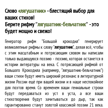
Слово
«лягушатник»
- блестящий выбор для
ваших стихов!
Берите рифму
″
лягушатник-бельчатник
″
- это
будет мощно и свежо!
Генератор рифм "Большой крокодил" генерирует
великолепные
рифмы к слову "
лягушатник
"
, делая всё, чтобы
с этим масштабным и потрясающим словом вы написали
только выдающуюся поэзию - поэзию, которая останется в
истории литературы на века. С потрясающей рифмой от
Большого Крокодила (например, "лягушатник-бельчатник")
ваши стихи будут иметь широкий резонанс в литературной
жизни России ещё при вашей жизни и в наше неспокойное
для поэтов время. Со временем ваши гениальные строки
будут передаваться из уст в уста, а все ваши
стихотворения будут зачитываться до дыр, так как
гарантированно станут золотой классикой поэзии 21 века.