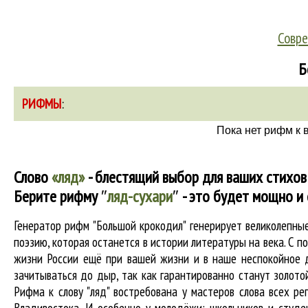
Совре
Б
РИФМЫ
:
Пока нет рифм к 
Слово
«ляд»
- блестящий выбор для ваших стихов
Берите рифму
″
ляд-сухари
″
- это будет мощно и 
Генератор рифм "Большой крокодил" генерирует великолепн
поэзию, которая останется в истории литературы на века. С 
жизни России ещё при вашей жизни и в наше неспокойное дл
зачитываться до дыр, так как гарантированно станут золотой
Рифма к слову "ляд" востребована у мастеров слова всех ре