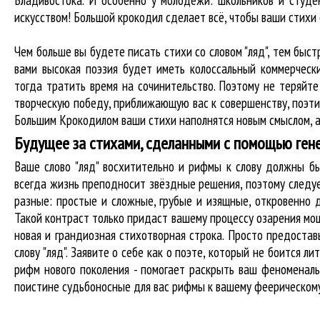
Владивостока. И особенно у молодёжи: школьников и студе
искусством! Большой крокодил cделает всё, чтобы ваши стих
Чем больше вы будете писать стихи со словом "ляд", тем быст
вами высокая поэзия будет иметь колоссальный коммерческ
тогда тратить время на сочинительство. Поэтому не теряйте
творческую победу, приближающую вас к совершенству, поэти
Большим Крокодилом ваши стихи наполнятся новым смыслом, а
Будущее за стихами, сделанными с помощью ген
Ваше слово "ляд" восхитительно и рифмы к слову должны 
всегда жизнь преподносит звёздные решения, поэтому следуе
разные: простые и сложные, грубые и изящные, откровенно 
Такой контраст только придаст вашему процессу озарения мощ
новая и грандиозная стихотворная строка. Просто предоста
слову "ляд". Заявите о себе как о поэте, который не боится
рифм нового поколения - помогает раскрыть ваш феноменал
поистине судьбоносные для вас рифмы к вашему феерическому с