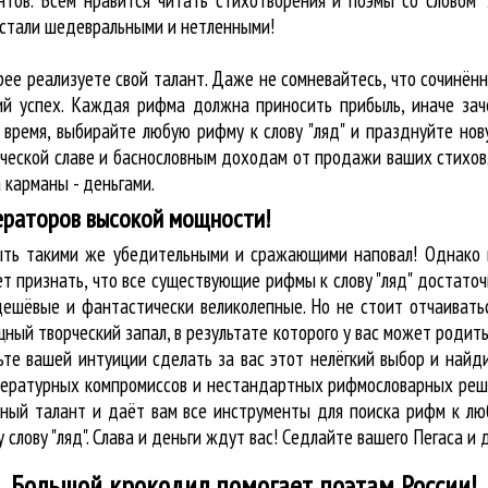
нтов. Всем нравится читать стихотворения и поэмы со словом 
и стали шедевральными и нетленными!
рее реализуете свой талант. Даже не сомневайтесь, что сочинён
ий успех. Каждая рифма должна приносить прибыль, иначе зач
 время, выбирайте любую рифму к слову "ляд" и празднуйте но
ческой славе и баснословным доходам от продажи ваших стихов
 карманы - деньгами.
ераторов высокой мощности!
быть такими же убедительными и сражающими наповал! Однако 
т признать, что все существующие рифмы к слову "ляд" достато
дешёвые и фантастически великолепные. Но не стоит отчаиватьс
ный творческий запал, в результате которого у вас может родит
вьте вашей интуиции сделать за вас этот нелёгкий выбор и най
 литературных компромиссов и нестандартных рифмословарных ре
ьный талант и даёт вам все инструменты для
поиска рифм
к люб
лову "ляд". Слава и деньги ждут вас! Седлайте вашего Пегаса и 
Большой крокодил
помогает поэтам России!