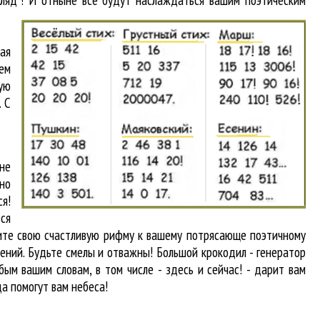
"ляд"! И отныне все будут наслаждаться вашим поэтическим
ная
ем
вую
. С
не
чно
я!
ься
дите свою счастливую рифму к вашему потрясающе поэтичному
шений. Будьте смелы и отважны! Большой крокодил - генератор
ым вашим словам, в том числе - здесь и сейчас! - дарит вам
да помогут вам небеса!