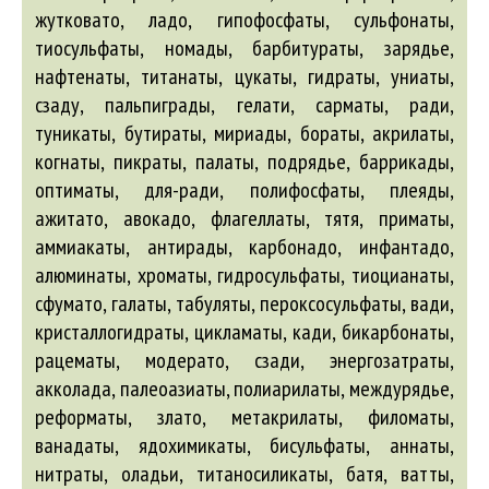
жутковато, ладо, гипофосфаты, сульфонаты,
тиосульфаты, номады, барбитураты, зарядье,
нафтенаты, титанаты, цукаты, гидраты, униаты,
сзаду, пальпиграды, гелати, сарматы, ради,
туникаты, бутираты, мириады, бораты,
акрилаты
,
когнаты, пикраты, палаты, подрядье, баррикады,
оптиматы, для-ради, полифосфаты, плеяды,
ажитато
,
авокадо
, флагеллаты, тятя, приматы,
аммиакаты, антирады, карбонадо, инфантадо,
алюминаты
, хроматы, гидросульфаты, тиоцианаты,
сфумато, галаты, табуляты, пероксосульфаты, вади,
кристаллогидраты, цикламаты, кади, бикарбонаты,
рацематы, модерато, сзади, энергозатраты,
акколада
, палеоазиаты, полиарилаты, междурядье,
реформаты, злато, метакрилаты, филоматы,
ванадаты, ядохимикаты, бисульфаты, аннаты,
нитраты, оладьи, титаносиликаты, батя, ватты,