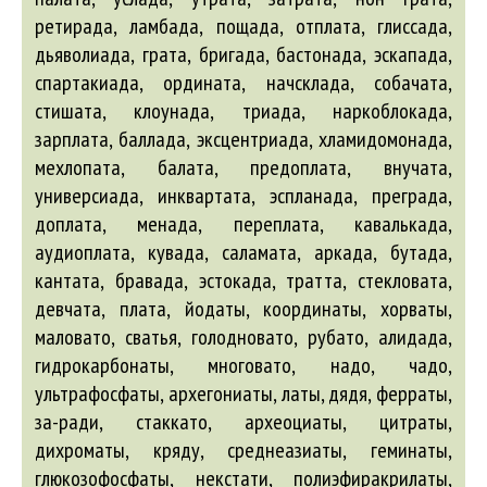
ретирада, ламбада, пощада, отплата, глиссада,
дьяволиада, грата, бригада, бастонада, эскапада,
спартакиада, ордината, начсклада, собачата,
стишата, клоунада, триада, наркоблокада,
зарплата, баллада, эксцентриада, хламидомонада,
мехлопата, балата, предоплата, внучата,
универсиада, инквартата, эспланада, преграда,
доплата, менада, переплата, кавалькада,
аудиоплата, кувада, саламата, аркада, бутада,
кантата, бравада, эстокада, тратта, стекловата,
девчата, плата, йодаты, координаты, хорваты,
маловато, сватья, голодновато, рубато,
алидада
,
гидрокарбонаты, многовато, надо, чадо,
ультрафосфаты, архегониаты, латы, дядя, ферраты,
за-ради, стаккато, археоциаты, цитраты,
дихроматы, кряду, среднеазиаты, геминаты,
глюкозофосфаты, некстати, полиэфиракрилаты,