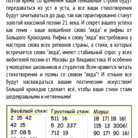
поэтов время. Со временем ваши гениальные строки будут
передаваться из уст в уста, а все ваши стихотворения
будут зачитываться до дыр, так как гарантированно станут
золотой классикой поэзии 21 века. И секрет вашего успеха
как гения - ваше волшебное слово "ляда" и рифмы от
Большого Крокодила. Рифма к слову "ляда" востребована у
мастеров слова всех регионов страны, а стихи, в которых
встречается
слово "ляда"
, имеют стабильный спрос у всех
любителей поэзии от Москвы до Владивостока. И особенно
у молодёжи: школьников и студентов. Всем нравится читать
стихотворения и поэмы со словом "ляда"! И отныне все
будут наслаждаться вашим поэтическим искусством!
Большой крокодил cделает всё, чтобы ваши стихи стали
шедевральными и нетленными!