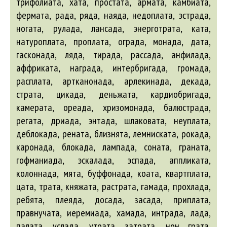
трифолиата, хата, простата, армата, камбиата,
фермата, рада, ряда, наяда, недоплата, эстрада,
ногата, рулада, лансада, энерготрата, ката,
натуроплата, проплата, ограда, монада, дата,
гасконада, ляда, тирада, рассада, анфилада,
аффриката, награда, интербригада, громада,
расплата, артканонада, арлекинада, декада,
страта, цикада, деньжата, кардиобригада,
камерата, ореада, хризомонада, балюстрада,
регата, дриада, энтада, шлаковата, неуплата,
деблокада, рената, близнята, лемниската, рокада,
каронада, блокада, лампада, соната, граната,
гофманиада, эскалада, эспада, аппликата,
колоннада, мята, буффонада, коата, квартплата,
цата, трата, княжата, растрата, гамада, прохлада,
ребята, плеяда, досада, засада, приплата,
правнучата, иеремиада, хамада, интрада, лада,
палата, услада, утрата, затрата, нон грата,