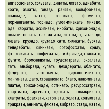
аппассионато, сольваты, динаты, легато,
адиабата
,
коати,
азиаты
, гонады, райяты, вольфраматы,
внакладе, хатты, феноляты, формиаты,
перманганаты, торнадо, углеаммиакаты, микадо,
ада
, хлораты, ассигнаты, ниобаты, хризомонады,
полати, пенаты, пальмитаты, что надо, сатавадо,
лизаты, крузадо, крузадо сати, силикаты, буряты,
теледебаты, химикаты, ортофосфаты, сряду,
фторсиликаты, апофегматы,
агитбригада
, спиккато,
фугато, боросиликаты, трудозатраты, оксалаты,
таты,
альборада
, купаты, дезидераты, облигато,
федераты,
алкоголяты
, цирконосиликаты,
манганаты, дато, страшновато, блато, иллюминаты,
платье, трихомонады, остинато, ресурсозатраты,
спартиаты, арсенаты, цинкаты, полиакрилаты,
клатраты, фраскати, хетогнаты, хелаты, конъюгаты,
трикраты, анимато, флюаты, вибрато, стадо, матты,