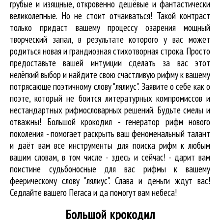
грубые и изящные, откровенно дешёвые и фантастически
великолепные. Но не стоит отчаиваться! Такой контраст
только придаст вашему процессу озарения мощный
творческий запал, в результате которого у вас может
родиться новая и грандиозная стихотворная строка. Просто
предоставьте вашей интуиции сделать за вас этот
нелёгкий выбор и найдите свою счастливую рифму к вашему
потрясающе поэтичному слову "лялиус". Заявите о себе как о
поэте, который не боится литературных компромиссов и
нестандартных рифмословарных решений. Будьте смелы и
отважны! Большой крокодил - генератор рифм нового
поколения - помогает раскрыть ваш феноменальный талант
и даёт вам все инструменты для
поиска рифм
к любым
вашим словам, в том числе - здесь и сейчас! - дарит вам
поистине судьбоносные для вас рифмы к вашему
феерическому слову "лялиус". Слава и деньги ждут вас!
Седлайте вашего Пегаса и да помогут вам небеса!
Большой крокодил