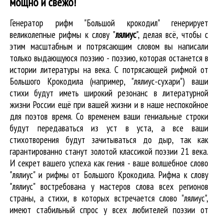
мощно и свежо!
Генератор рифм "Большой крокодил" генерирует
великолепные
рифмы к слову "
лялиус
"
, делая всё, чтобы с
этим масштабным и потрясающим словом вы написали
только выдающуюся поэзию - поэзию, которая останется в
истории литературы на века. С потрясающей рифмой от
Большого Крокодила (например, "лялиус-сухари") ваши
стихи будут иметь широкий резонанс в литературной
жизни России ещё при вашей жизни и в наше неспокойное
для поэтов время. Со временем ваши гениальные строки
будут передаваться из уст в уста, а все ваши
стихотворения будут зачитываться до дыр, так как
гарантированно станут золотой классикой поэзии 21 века.
И секрет вашего успеха как гения - ваше волшебное слово
"лялиус" и рифмы от Большого Крокодила. Рифма к слову
"лялиус" востребована у мастеров слова всех регионов
страны, а стихи, в которых встречается
слово "лялиус"
,
имеют стабильный спрос у всех любителей поэзии от