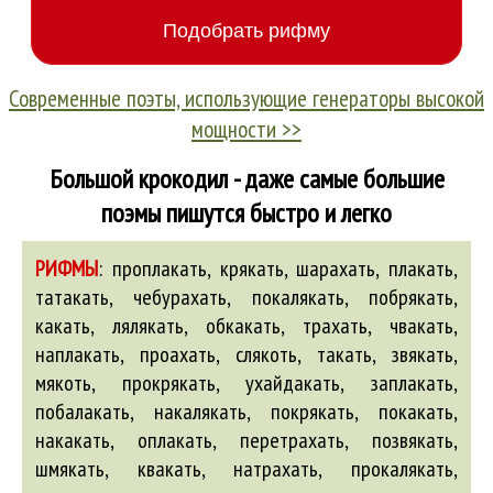
Современные поэты, использующие генераторы высокой
мощности >>
Большой крокодил - даже самые большие
поэмы пишутся быстро и легко
РИФМЫ
:
проплакать, крякать, шарахать, плакать,
татакать, чебурахать, покалякать, побрякать,
какать, лялякать, обкакать, трахать, чвакать,
наплакать, проахать, слякоть, такать, звякать,
мякоть, прокрякать, ухайдакать, заплакать,
побалакать, накалякать, покрякать, покакать,
накакать, оплакать, перетрахать, позвякать,
шмякать, квакать, натрахать, прокалякать,