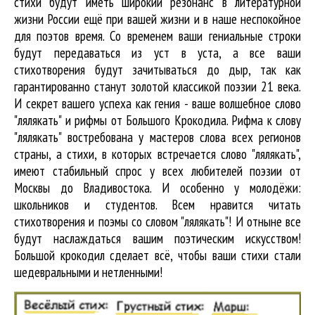
стихи будут иметь широкий резонанс в литературной
жизни России ещё при вашей жизни и в наше неспокойное
для поэтов время. Со временем ваши гениальные строки
будут передаваться из уст в уста, а все ваши
стихотворения будут зачитываться до дыр, так как
гарантированно станут золотой классикой поэзии 21 века.
И секрет вашего успеха как гения - ваше волшебное слово
"лялякать" и рифмы от Большого Крокодила. Рифма к слову
"лялякать" востребована у мастеров слова всех регионов
страны, а стихи, в которых встречается
слово "лялякать"
,
имеют стабильный спрос у всех любителей поэзии от
Москвы до Владивостока. И особенно у молодёжи:
школьников и студентов. Всем нравится читать
стихотворения и поэмы со словом "лялякать"! И отныне все
будут наслаждаться вашим поэтическим искусством!
Большой крокодил cделает всё, чтобы ваши стихи стали
шедевральными и нетленными!