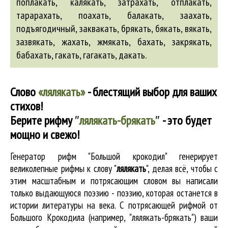
поплакать, калякать, затрахать, отплакать,
тарарахать, поахать,
балакать
,
заахать
,
подъягодичный,
заквакать
,
брякать
,
бякать
,
вякать
,
зазвякать
,
жахать
,
жмякать
,
бахать
,
закрякать
,
бабахать
,
гакать
,
гагакать
,
дакать
.
Слово
«лялякать»
- блестящий выбор для ваших
стихов!
Берите рифму
″
лялякать-брякать
″
- это будет
мощно и свежо!
Генератор рифм "Большой крокодил" генерирует
великолепные
рифмы к слову "
лялякать
"
, делая всё, чтобы с
этим масштабным и потрясающим словом вы написали
только выдающуюся поэзию - поэзию, которая останется в
истории литературы на века. С потрясающей рифмой от
Большого Крокодила (например, "лялякать-брякать") ваши