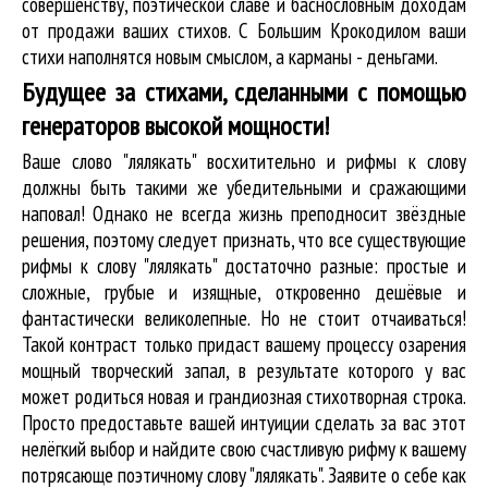
совершенству, поэтической славе и баснословным доходам
от продажи ваших стихов. С Большим Крокодилом ваши
стихи наполнятся новым смыслом, а карманы - деньгами.
Будущее за стихами, сделанными с помощью
генераторов высокой мощности!
Ваше слово "лялякать" восхитительно и рифмы к слову
должны быть такими же убедительными и сражающими
наповал! Однако не всегда жизнь преподносит звёздные
решения, поэтому следует признать, что все существующие
рифмы к слову "лялякать" достаточно разные: простые и
сложные, грубые и изящные, откровенно дешёвые и
фантастически великолепные. Но не стоит отчаиваться!
Такой контраст только придаст вашему процессу озарения
мощный творческий запал, в результате которого у вас
может родиться новая и грандиозная стихотворная строка.
Просто предоставьте вашей интуиции сделать за вас этот
нелёгкий выбор и найдите свою счастливую рифму к вашему
потрясающе поэтичному слову "лялякать". Заявите о себе как